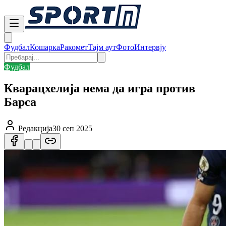
Фудбал
Кошарка
Ракомет
Тајм аут
Фото
Интервју
Фудбал
Кварацхелија нема да игра против
Барса
Редакција
30 сеп 2025