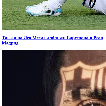
Тагата на Лео Меси ги зближи Барселона и Реал
Мадрид