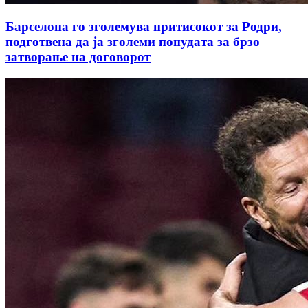
Барселона го зголемува притисокот за Родри,
подготвена да ја зголеми понудата за брзо
затворање на договорот