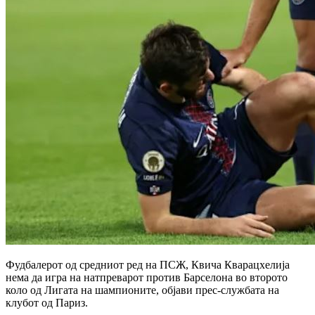
Фудбалерот од средниот ред на ПСЖ, Квича Кварацхелија
нема да игра на натпреварот против Барселона во второто
коло од Лигата на шампионите, објави прес-службата на
клубот од Париз.