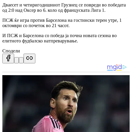
Дваесет и четиригодишниот Грузиец се повреди во победата
од 2:0 над Оксер во 6. коло од француската Лига 1.
ПСЖ ќе игра против Барселона на гостински терен утре, 1
октомври со почеток во 21 часот.
И ПСЖ и Барселона со победа ја почна новата сезона во
елитното фудбалско натпреварување.
Сподели