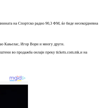
ишнината на Спортско радио 90,3 ФМ, ќе биде несекојдневна
ао Кањелас, Игор Вори и многу други.
уштени во продажба онлајн преку ticketx.com.mk.и на