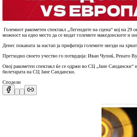
Големиот ракометен спектакл „Легендите на сцена“ кој на 29 о
можност на едно место да се видат големите македонските и и
Денес поканата за настап ја прифатија големите ѕвезди на хрв
Претходно своето учество го потврдија: Иван Чупиќ, Ренато
Овој ракометен спектакл ќе се одржи во СЦ „Јане Сандански“ на
билетарата на СЦ Јане Сандански.
Сподели