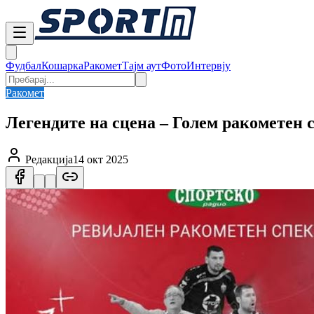
Фудбал
Кошарка
Ракомет
Тајм аут
Фото
Интервју
Ракомет
Легендите на сцена – Голем ракометен 
Редакција
14 окт 2025