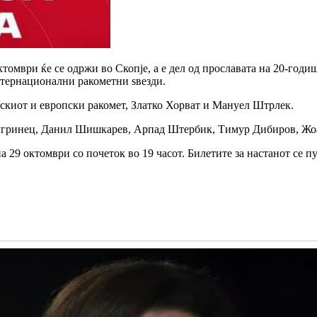
ктомври ќе се одржи во Скопје, а е дел од прославата на 20-год
нтернационални ракометни ѕвезди.
атскиот и европски ракомет, Златко Хорват и Мануел Штрлек.
 Вугринец, Данил Шишкарев, Арпад Штербик, Тимур Дибиров, Жо
 29 октомври со почеток во 19 часот. Билетите за настанот се п