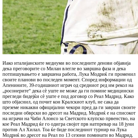
Иако италијанските медиуми во последните денови објавија
дека преговорите со Милан влегле во завршна фаза и дека
потпишувањето е завршена работа, Лука Модриќ ги променил
своите планови во последен момент.
Според информации од
Апенините, 39-годишниот играч од средниот ред им рекол на
„росонерите“ дека сè уште не може да ги помине медицински
прегледи бидејќи сè уште е под договор со Реал Мадрид.
Како
што објаснил, од почит кон Кралскиот клуб, не сака да
преземе никакви официјални чекори пред да ги заврши своите
последни обврски во дресот на Мадрид.
Модриќ е на списокот
на играчи на Чаби Алонсо за Светското клупско првенство, на
кое Реал Мадрид ќе го одигра својот прв натпревар на 18 јуни
против Ал Хилал.
Тоа ќе биде последниот турнир на Лука
Модриќ во дресот на Реал по 13 сезони поминати во Мадрид.