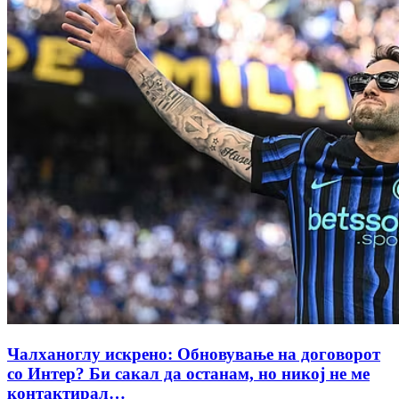
Чалханоглу искрено: Обновување на договорот
со Интер? Би сакал да останам, но никој не ме
контактирал…