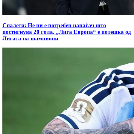
Спалети: Не ни е потребен напаѓач што
постигнува 20 гола. „Лига Европа“ е потешка од
Лигата на шампиони