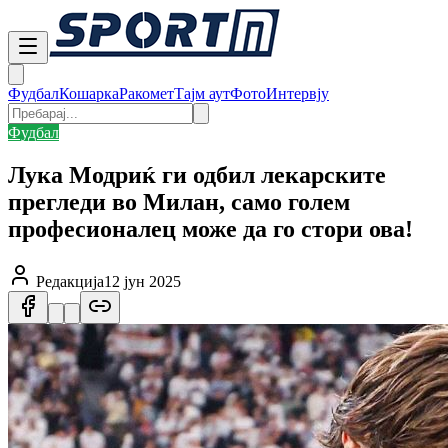
Фудбал
Кошарка
Ракомет
Тајм аут
Фото
Интервју
Фудбал
Лука Модриќ ги одбил лекарските
прегледи во Милан, само голем
професионалец може да го стори ова!
Редакција
12 јун 2025