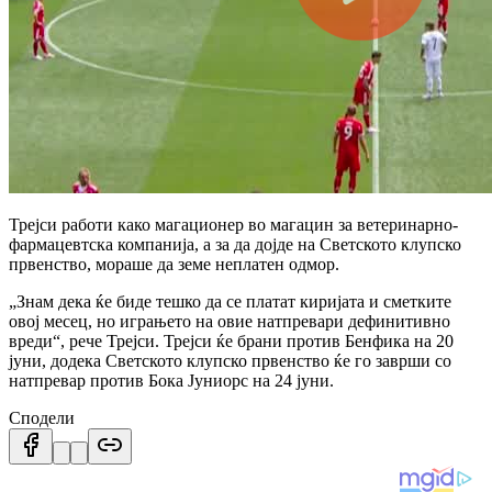
Трејси работи како магационер во магацин за ветеринарно-
фармацевтска компанија, а за да дојде на Светското клупско
првенство, мораше да земе неплатен одмор.
„Знам дека ќе биде тешко да се платат киријата и сметките
овој месец, но играњето на овие натпревари дефинитивно
вреди“, рече Трејси.
Трејси ќе брани против Бенфика на 20
јуни, додека Светското клупско првенство ќе го заврши со
натпревар против Бока Јуниорс на 24 јуни.
Сподели