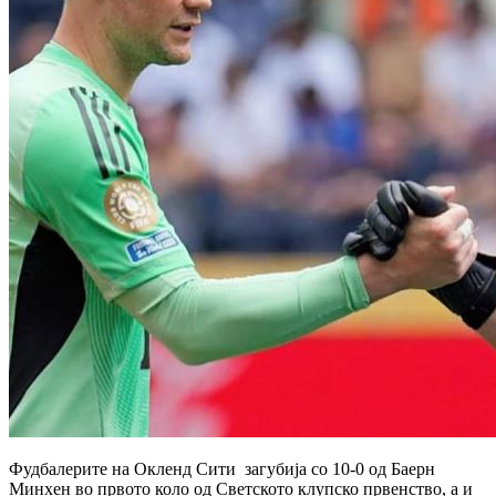
Фудбалерите на Окленд Сити загубија со 10-0 од Баерн
Минхен во првото коло од Светското клупско првенство, а и