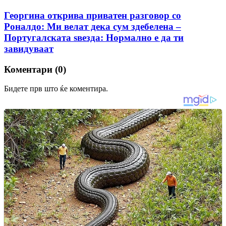
Георгина открива приватен разговор со
Роналдо: Ми велат дека сум здебелена –
Португалската ѕвезда: Нормално е да ти
завидуваат
Коментари (0)
Бидете прв што ќе коментира.