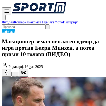
Фудбал
Кошарка
Ракомет
Тајм аут
Фото
Интервју
Тајм аут
Магационер земал неплатен одмор да
игра против Баерн Минхен, а потоа
прими 10 голови (ВИДЕО)
Редакција
16 јун 2025