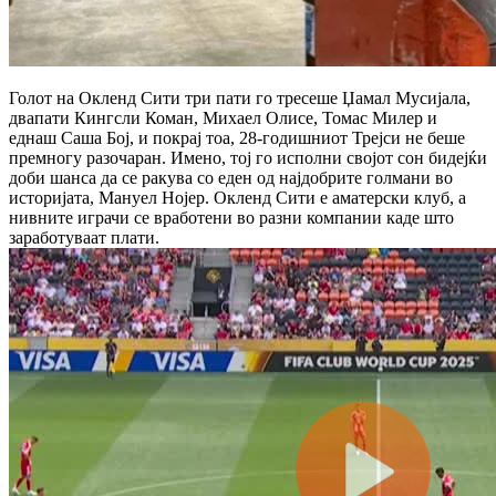
Голот на Окленд Сити три пати го тресеше Џамал ​​Мусијала,
двапати Кингсли Коман, Михаел Олисе, Томас Милер и
еднаш Саша Бој, и покрај тоа, 28-годишниот Трејси не беше
премногу разочаран.
Имено, тој го исполни својот сон бидејќи
доби шанса да се ракува со еден од најдобрите голмани во
историјата, Мануел Нојер.
Окленд Сити е аматерски клуб, а
нивните играчи се вработени во разни компании каде што
заработуваат плати.