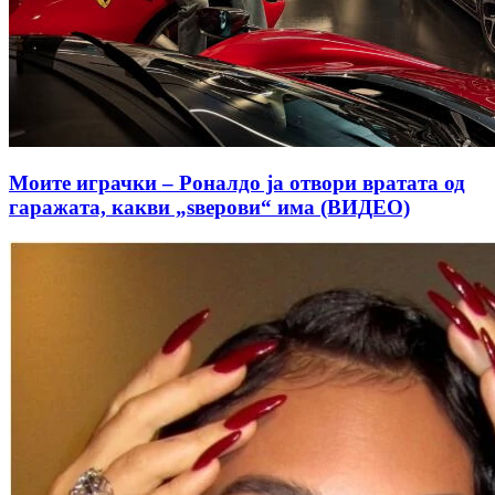
Моите играчки – Роналдо ја отвори вратата од
гаражата, какви „ѕверови“ има (ВИДЕО)