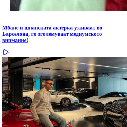
Мбапе и шпанската актерка уживаат во
Барселона, го зголемуваат медиумското
внимание!