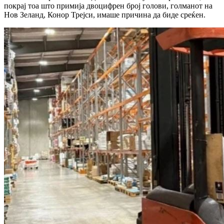
покрај тоа што примија двоцифрен број голови, голманот на
Нов Зеланд, Конор Трејси, имаше причина да биде среќен.