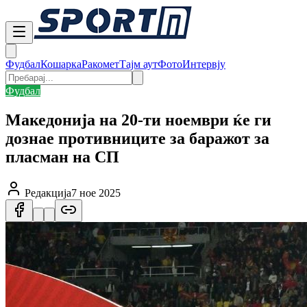
Фудбал
Кошарка
Ракомет
Тајм аут
Фото
Интервју
Фудбал
Македонија на 20-ти ноември ќе ги
дознае противниците за баражот за
пласман на СП
Редакција
7 ное 2025