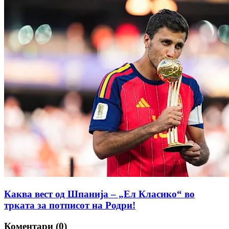
Каква вест од Шпанија – „Ел Класико“ во
трката за потписот на Родри!
Коментари (0)