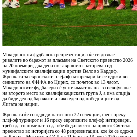
Македонската фудбалска репрезентација ќе ги дознае
ривалите во баражот за пласман на Светското првенство 2026
на 20 ноември, два дена по завршниот натпревар од
мундијалските квалификации против Велс во Кардиф.
Жрепката за европските плеј-оф натпревари ќе се одржи во
седиштето на ФИФА во Цирих, со почеток во 13 часот.
Македонските фудбалери сè уште имаат шанса за освојување
на второто место во квалификациската група Ј, а има опција
да биде дел од баражите и како еден од победниците од
Лигата на нации.
Жрепката ќе го одреди патот што 22 селекции, шест преку
плеј-оф турнирот и 16 преку европските плеј-оф натпревари,
треба да го поминат за да обезбедат место на првото Светско
првенство во историјата со 48 репрезентации, кое ќе се одржи
во Канада, Мексико и САД од 11 јуни до 19 јули 2026 година.