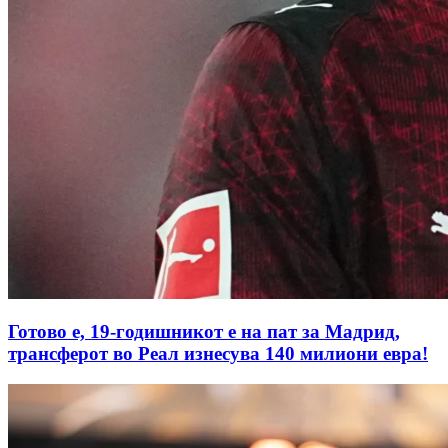
Готово е, 19-годишникот е на пат за Мадрид,
трансферот во Реал изнесува 140 милиони евра!