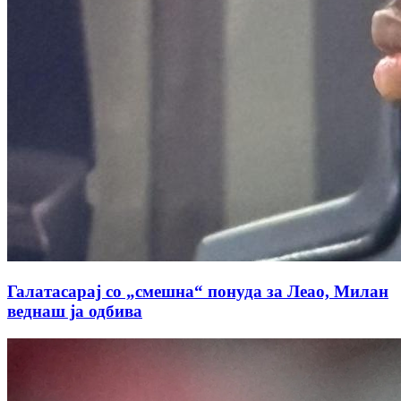
Галатасарај со „смешна“ понуда за Леао, Милан
веднаш ја одбива