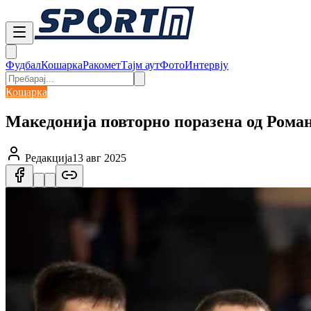
Фудбал
Кошарка
Ракомет
Тајм аут
Фото
Интервју
Кошарка
Македонија повторно поразена од Рома
Редакција
13 авг 2025