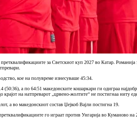
претквалификациите за Светскиот куп 2027 во Катар. Романија заб
тпревари.
одство, кое на полувреме изнесуваше 45:34.
4 (50:36), а по 64:51 македонските кошаркари ги одиграа најдоб
до крајот на натпреварот „црвено-жолтите“ не постигнаа ниту ед
лот, а во македонскиот состав Џејкоб Вајли постигна 19.
ретквалификациите го играат против Унгарија во Куманово на 2