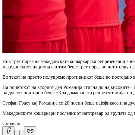
Нов трет пораз на македонската кошаркарска репрезентација во 
македонскиот национален тим беше трет пораз во истотолку на
Во текот на првото полувреме противникот беше во постојано в
На почетокот на вториот дел Романија стигна до највисоките +1
на дуелот повторно беше +3 за домашаната репрезентација, но 
Стефан Грасу кај Романија со 20 поени беше најефикасен на дуе
Македонските кошаркари последниот натпревар од групата од п
Сподели