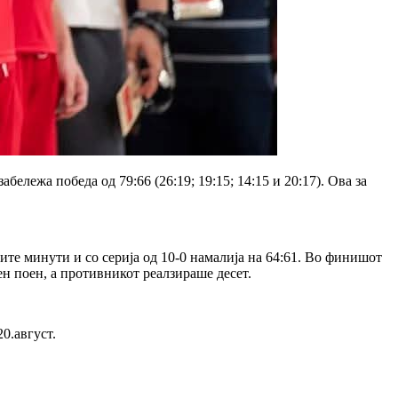
ележа победа од 79:66 (26:19; 19:15; 14:15 и 20:17). Ова за
рите минути и со серија од 10-0 намалија на 64:61. Во финишот
ен поен, а противникот реалзираше десет.
0.август.