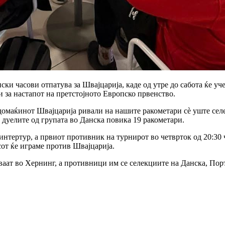
и часови отпатува за Швајцарија, каде од утре до сабота ќе уче
 за настапот на претстојното Европско првенство.
ј домаќинот Швајцарија ривали на нашите ракометари сè уште се
 дуелите од групата во Данска повика 19 ракометари.
тертур, а првиот противник на турнирот во четврток од 20:30 ча
сот ќе играме против Швајцарија.
аат во Хернинг, а противници им се селекциите на Данска, Порт