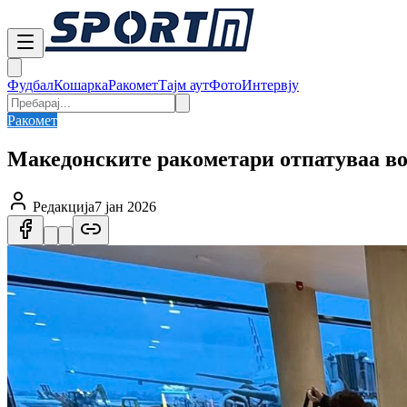
Фудбал
Кошарка
Ракомет
Тајм аут
Фото
Интервју
Ракомет
Македонските ракометари отпатуваа во
Редакција
7 јан 2026