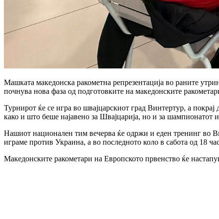
Машката македонска ракометна репрезентација во раните утринск
почнува нова фаза од подготовките на македонските ракометари
Турнирот ќе се игра во швајцарскиот град Винтертур, а покра
како и што беше најавено за Швајцарија, но и за шампионатот и
Нашиот национален тим вечерва ќе одржи и еден тренинг во Вин
играме против Украина, а во последното коло в сабота од 18 ча
Македонските ракометари на Европското првенство ќе настапув