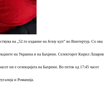
ствува на „52.то издание на Јелоу куп“ во Винтертур. Со ова
лекциите на Украина и на Бахреин. Селекторот Кирил Лазаров
сот ни е селекцијата на Бахреин. Во петок од 17:45 часот
угалија и Романија.