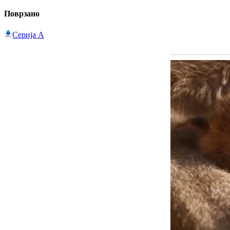
Поврзано
Серија А