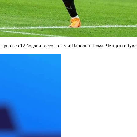
врвот со 12 бодови, исто колку и Наполи и Рома. Четврти е Јувен