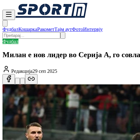
Фудбал
Кошарка
Ракомет
Тајм аут
Фото
Интервју
Фудбал
Милан е нов лидер во Серија А, го сов
Редакција
29 сеп 2025