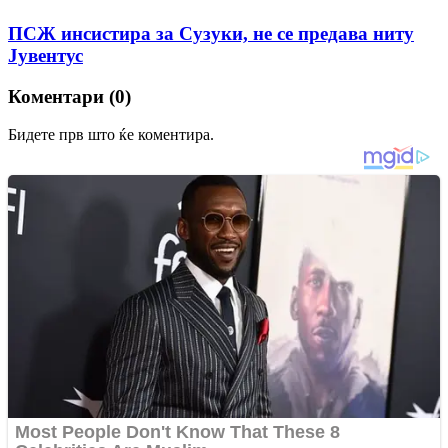
ПСЖ инсистира за Сузуки, не се предава ниту
Јувентус
Коментари (0)
Бидете прв што ќе коментира.