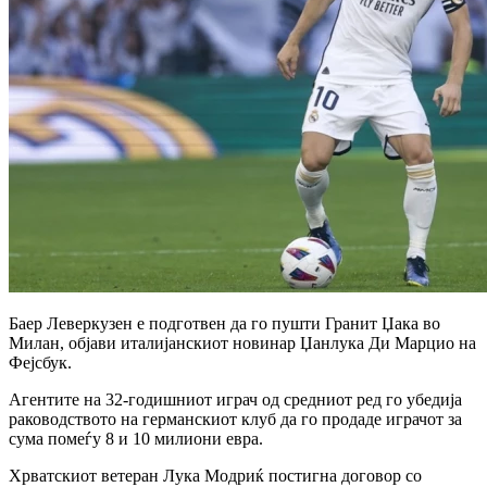
Баер Леверкузен е подготвен да го пушти Гранит Џака во
Милан, објави италијанскиот новинар Џанлука Ди Марцио на
Фејсбук.
Агентите на 32-годишниот играч од средниот ред го убедија
раководството на германскиот клуб да го продаде играчот за
сума помеѓу 8 и 10 милиони евра.
Хрватскиот ветеран Лука Модриќ постигна договор со