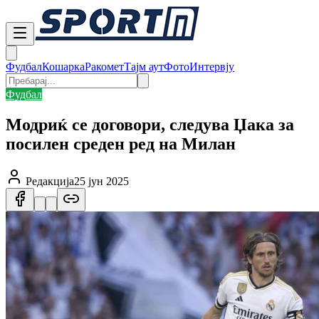
Фудбал
Кошарка
Ракомет
Тајм аут
Фото
Интервју
Фудбал
Модриќ се договори, следува Џака за
посилен среден ред на Милан
Редакција
25 јун 2025