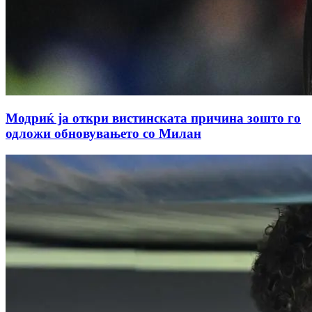
Модриќ ја откри вистинската причина зошто го
одложи обновувањето со Милан