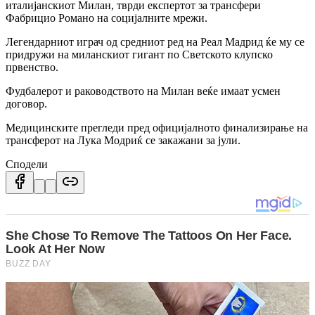
италијанскиот Милан, тврди експертот за трансфери
Фабрицио Романо на социјалните мрежи.
Легендарниот играч од средниот ред на Реал Мадрид ќе му се
придружи на миланскиот гигант по Светското клупско
првенство.
Фудбалерот и раководството на Милан веќе имаат усмен
договор.
Медицинските прегледи пред официјалното финализирање на
трансферот на Лука Модриќ се закажани за јули.
Сподели