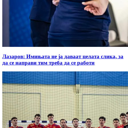
Лазаров: Имињата не ја даваат целата слика, за
да се направи тим треба да се работи