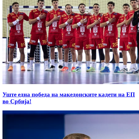
Уште една победа на македонските кадети на ЕП
во Србија!