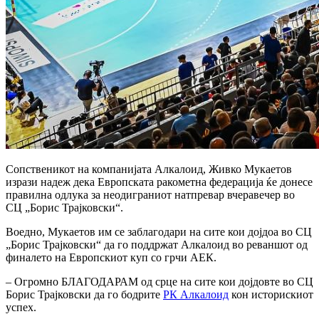
Сопственикот на компанијата Алкалоид, Живко Мукаетов
изрази надеж дека Европската ракометна федерација ќе донесе
правилна одлука за неодиграниот натпревар вчеравечер во
СЦ „Борис Трајковски“.
Воедно, Мукаетов им се заблагодари на сите кои дојдоа во СЦ
„Борис Трајковски“ да го поддржат Алкалоид во реваншот од
финалето на Европскиот куп со грчи АЕК.
– Oгромно БЛАГОДАРАМ од срце на сите кои дојдовте во СЦ
Борис Трајковски да го бодрите
РК Алкалоид
кон историскиот
успех.