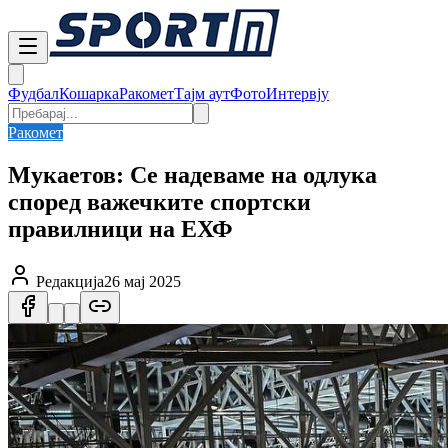
Фудбал
Кошарка
Ракомет
Тајм аут
Фото
Интервју
Ракомет
Мукаетов: Се надеваме на одлука
според важечките спортски
правилници на ЕХФ
Редакција
26 мај 2025