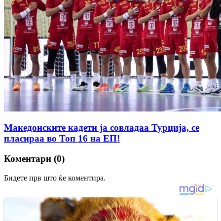
Македонските кадети ја совладаа Турција, се
пласираа во Топ 16 на ЕП!
Коментари (0)
Бидете прв што ќе коментира.