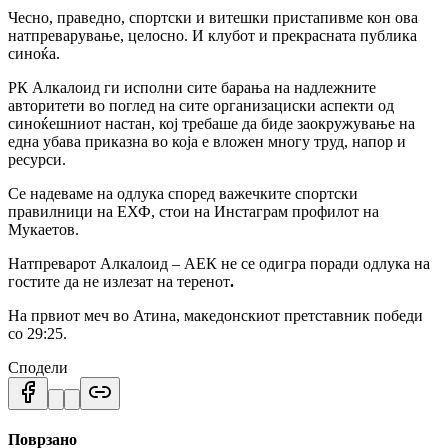
Чесно, праведно, спортски и витешки пристапивме кон ова
натпреварување, целосно. И клубот и прекрасната публика
синоќа.
РК Алкалоид ги исполни сите барања на надлежните
авторитети во поглед на сите организациски аспекти од
синоќешниот настан, кој требаше да биде заокружување на
една убава приказна во која е вложен многу труд, напор и
ресурси.
Се надеваме на одлука според важечките спортски
правилници на ЕХФ, стои на Инстаграм профилот на
Мукаетов.
Натпреварот Алкалоид – АЕК не се одигра поради одлука на
гостите да не излезат на теренот
.
На првиот меч во Атина, македонскиот претставник победи
со 29:25.
Сподели
Поврзано