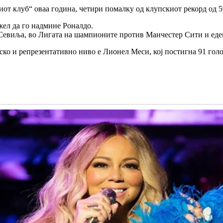
от клуб“ оваа година, четири помалку од клупскиот рекорд од 5
жел да го надмине Роналдо.
Севиља, во Лигата на шампионите против Манчестер Сити и еден
пско и репрезентативно ниво е Лионел Меси, кој постигна 91 голо