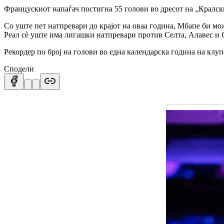
Францускиот напаѓач постигна 55 голови во дресот на „Кралски
Со уште пет натпревари до крајот на оваа година, Мбапе би мо
Реал сè уште има лигашки натпревари против Селта, Алавес и 
Рекордер по број на голови во една календарска година на клу
Сподели