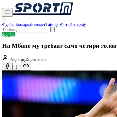
Фудбал
Кошарка
Ракомет
Тајм аут
Фото
Интервју
Фудбал
На Мбапе му требаат само четири голов
Редакција
5 дек 2025