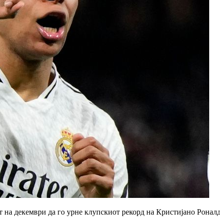
т на декември да го урне клупскиот рекорд на Кристијано Роналд