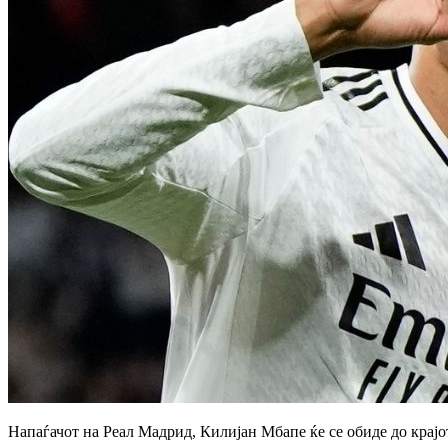
Напаѓачот на Реал Мадрид, Килијан Мбапе ќе се обиде до крајо