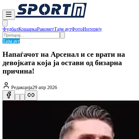
Фудбал
Кошарка
Ракомет
Тајм аут
Фото
Интервју
Тајм аут
Напаѓачот на Арсенал и се врати на
девојката која ја остави од бизарна
причина!
Редакција
29 апр 2026