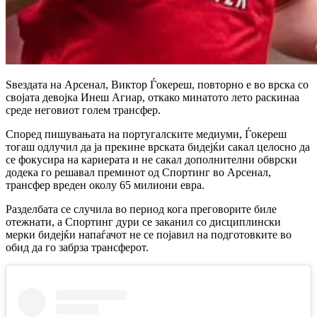
Ѕвездата на Арсенал, Виктор Ѓокереш, повторно е во врска со
својата девојка Инеш Агиар, откако минатото лето раскинаа
среде неговиот голем трансфер.
Според пишувањата на португалските медиуми, Ѓокереш
тогаш одлучил да ја прекине врската бидејќи сакал целосно да
се фокусира на кариерата и не сакал дополнителни обврски
додека го решавал преминот од Спортинг во Арсенал,
трансфер вреден околу 65 милиони евра.
Разделбата се случила во период кога преговорите биле
отежнати, а Спортинг дури се заканил со дисциплински
мерки бидејќи напаѓачот не се појавил на подготовките во
обид да го забрза трансферот.