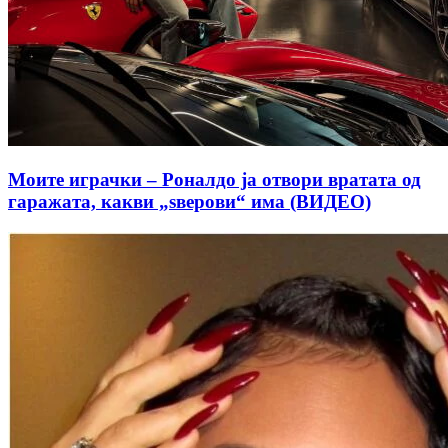
Моите играчки – Роналдо ја отвори вратата од
гаражата, какви „ѕверови“ има (ВИДЕО)