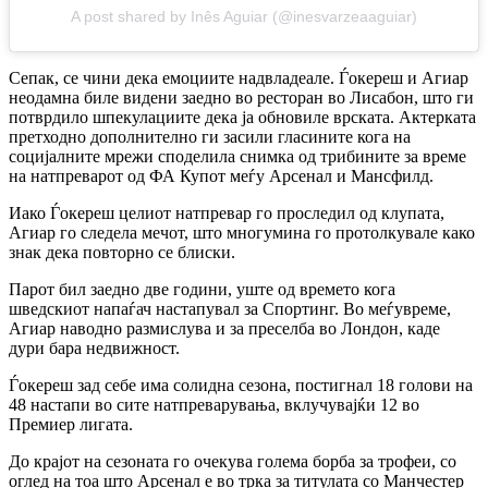
A post shared by Inês Aguiar (@inesvarzeaaguiar)
Сепак, се чини дека емоциите надвладеале. Ѓокереш и Агиар
неодамна биле видени заедно во ресторан во Лисабон, што ги
потврдило шпекулациите дека ја обновиле врската. Актерката
претходно дополнително ги засили гласините кога на
социјалните мрежи споделила снимка од трибините за време
на натпреварот од ФА Купот меѓу Арсенал и Мансфилд.
Иако Ѓокереш целиот натпревар го проследил од клупата,
Агиар го следела мечот, што многумина го протолкувале како
знак дека повторно се блиски.
Парот бил заедно две години, уште од времето кога
шведскиот напаѓач настапувал за Спортинг. Во меѓувреме,
Агиар наводно размислува и за преселба во Лондон, каде
дури бара недвижност.
Ѓокереш зад себе има солидна сезона, постигнал 18 голови на
48 настапи во сите натпреварувања, вклучувајќи 12 во
Премиер лигата.
До крајот на сезоната го очекува голема борба за трофеи, со
оглед на тоа што Арсенал е во трка за титулата со Манчестер