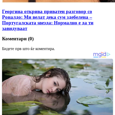
Георгина открива приватен разговор со
Роналдо: Ми велат дека сум здебелена –
Португалската ѕвезда: Нормално е да ти
завидуваат
Коментари (0)
Бидете прв што ќе коментира.