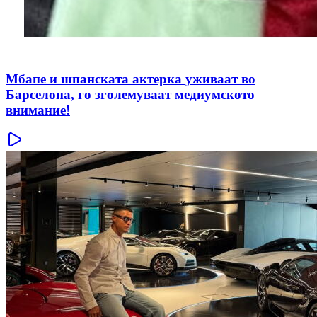
Мбапе и шпанската актерка уживаат во
Барселона, го зголемуваат медиумското
внимание!