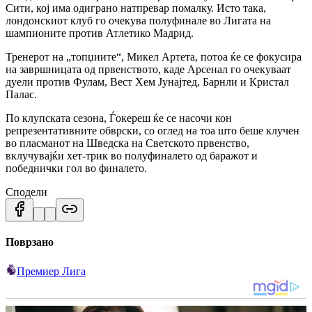
Сити, кој има одиграно натпревар помалку. Исто така,
лондонскиот клуб го очекува полуфинале во Лигата на
шампионите против Атлетико Мадрид.
Тренерот на „топџиите“, Микел Артета, потоа ќе се фокусира
на завршницата од првенството, каде Арсенал го очекуваат
дуели против Фулам, Вест Хем Јунајтед, Барнли и Кристал
Палас.
По клупската сезона, Ѓокереш ќе се насочи кон
репрезентативните обврски, со оглед на тоа што беше клучен
во пласманот на Шведска на Светското првенство,
вклучувајќи хет-трик во полуфиналето од баражот и
победнички гол во финалето.
Сподели
Поврзано
Премиер Лига