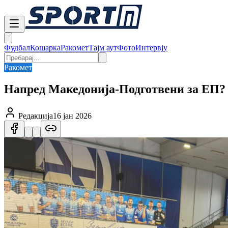
Фудбал
Кошарка
Ракомет
Тајм аут
Фото
Интервју
Ракомет
Напред Македонија-Подготвени за ЕП? 
Редакција
16 јан 2026