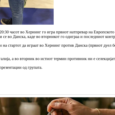
20:30 часот во Хернинг го игра првиот натпревар на Европското
 се во Данска, каде во вторникот го одиграа и последниот конт
на стартот да играат во Хернинг против Данска (првиот дуел беш
алија, а во вторник во истиот термин противник ни е селекцијат
презентации од групата.