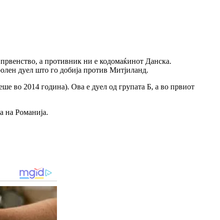
 првенство, а противник ни е кодомаќинот Данска.
ролен дуел што го добија против Митјиланд.
е во 2014 година). Ова е дуел од групата Б, а во првиот
а на Романија.