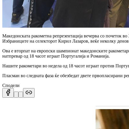
Македонската ракометна репрезентација вечерва со почеток во 
Избраниците на селекторот Кирил Лазаров, веќе неколку денови
Ова е вторпат на европски шампионат македонските ракометари 
натпревар од 18 часот играат Португалија и Романија.
Нашите ракометари во недела од 18 часот играат против Португ
Пласман во следната фаза ќе обезбедат двете првопласирани ре
Сподели