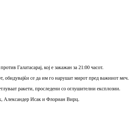
тив Галатасарај, кој е закажан за 21:00 часот.
т, обидувајќи се да им го нарушат мирот пред важниот меч.
ветлуваат ракети, проследени со оглушителни експлозии.
ах, Александер Исак и Флориан Вирц.