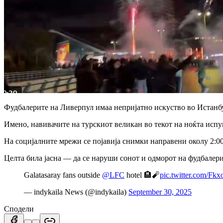
Фудбалерите на Ливерпул имаа непријатно искуство во Истанбул
Имено, навивачите на турскиот великан во текот на ноќта испу
На социјалните мрежи се појавија снимки направени околу 2:00 
Целта била јасна — да се наруши сонот и одморот на фудбалер
Galatasaray fans outside
@LFC
hotel 🏨🧨
pic.twitter.com/F
— indykaila News (@indykaila)
September 30, 2025
Сподели