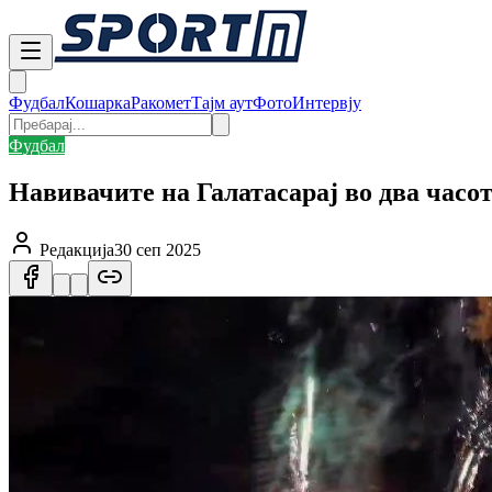
Фудбал
Кошарка
Ракомет
Тајм аут
Фото
Интервју
Фудбал
Навивачите на Галатасарај во два часо
Редакција
30 сеп 2025