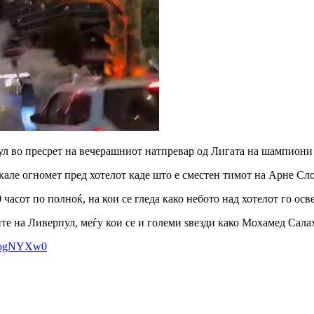
 во пресрет на вечерашниот натпревар од Лигата на шампиони про
кале огномет пред хотелот каде што е сместен тимот на Арне Сло
часот по полноќ, на кои се гледа како небото над хотелот го ос
ите на Ливерпул, меѓу кои се и големи ѕвезди како Мохамед Сал
kxogNYXw0