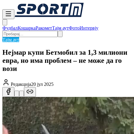
Фудбал
Кошарка
Ракомет
Тајм аут
Фото
Интервју
Тајм аут
Нејмар купи Бетмобил за 1,3 милиони
евра, но има проблем – не може да го
вози
Редакција
20 јул 2025