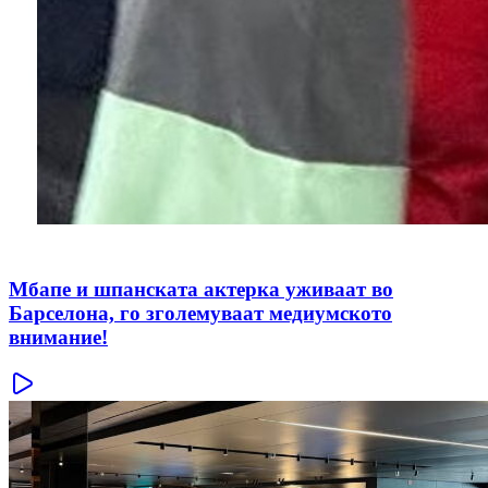
Мбапе и шпанската актерка уживаат во
Барселона, го зголемуваат медиумското
внимание!