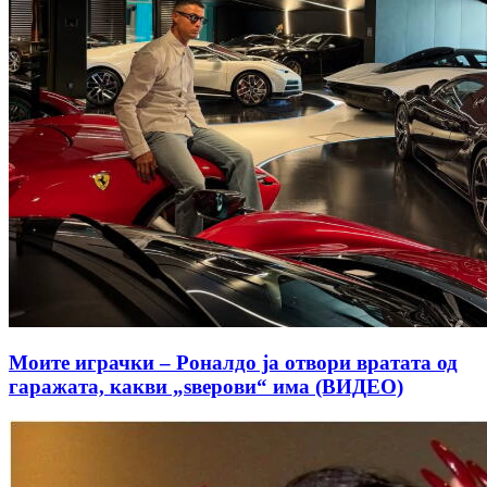
Моите играчки – Роналдо ја отвори вратата од
гаражата, какви „ѕверови“ има (ВИДЕО)