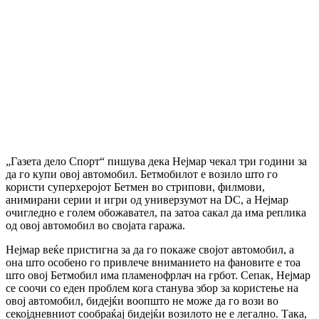
„Газета дело Спорт“ пишува дека Нејмар чекал три години за
да го купи овој автомобил. Бетмобилот е возило што го
користи суперхеројот Бетмен во стрипови, филмови,
анимирани серии и игри од универзумот на DC, а Нејмар
очигледно е голем обожавател, па затоа сакал да има реплика
од овој автомобил во својата гаража.
Нејмар веќе пристигна за да го покаже својот автомобил, а
она што особено го привлече вниманието на фановите е тоа
што овој Бетмобил има пламенофрлач на грбот.
Сепак, Нејмар
се соочи со еден проблем кога станува збор за користење на
овој автомобил, бидејќи воопшто не може да го вози во
секојдневниот сообраќај бидејќи возилото не е легално.
Така,