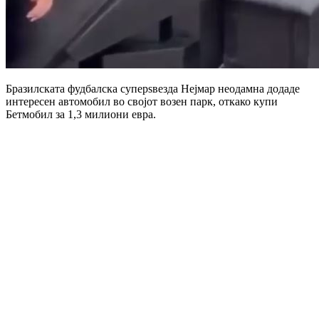
Бразилската фудбалска суперѕвезда Нејмар неодамна додаде
интересен автомобил во својот возен парк, откако купи
Бетмобил за 1,3 милиони евра.