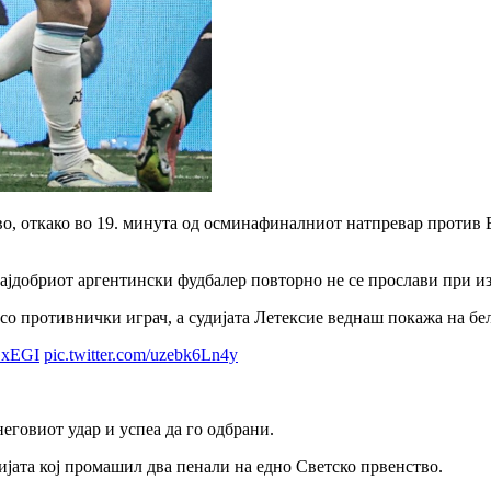
, откако во 19. минута од осминафиналниот натпревар против Е
најдобриот аргентински фудбалер повторно не се прослави при из
со противнички играч, а судијата Летексие веднаш покажа на бел
xEGI
pic.twitter.com/uzebk6Ln4y
еговиот удар и успеа да го одбрани.
ијата кој промашил два пенали на едно Светско првенство.