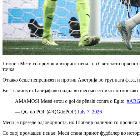
Лионел Меси го промаши вториот пенал на Светското првенство
точка.
Откако беше непрецизен и против Австрија во групната фаза, 
Во 17. минута Талијафико падна во шеснаесетникот по контакт 
AMAMOS! Messi errou o gol de pênalti contra o Egito.
#ARG
— QG do POP (@QGdoPOP)
July 7, 2026
Меси ја презеде одговорноста, но Шобаир одлично го прочита н
Со овој промашен пенал, Меси стана првиот фудбалер во истор