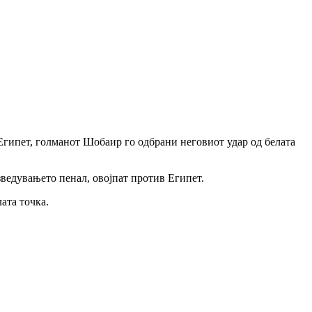
гипет, голманот Шобаир го одбрани неговиот удар од белата
ведувањето пенал, овојпат против Египет.
ата точка.