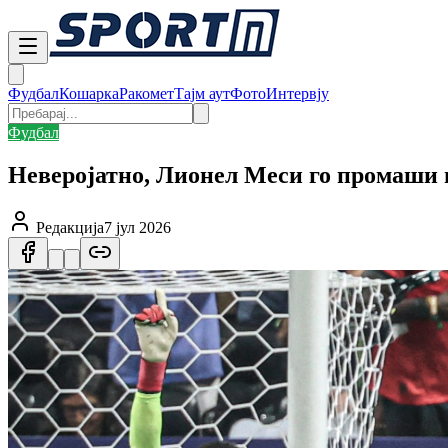
Фудбал
Кошарка
Ракомет
Тајм аут
Фото
Интервју
Фудбал
Неверојатно, Лионел Меси го промаши 
Редакција
7 јул 2026