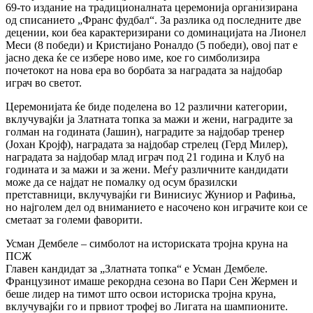
69-то издание на традиционалната церемонија организирана
од списанието „Франс фудбал“. За разлика од последните две
децении, кои беа карактеризирани со доминацијата на Лионел
Меси (8 победи) и Кристијано Роналдо (5 победи), овој пат е
јасно дека ќе се избере ново име, кое го симболизира
почетокот на нова ера во борбата за наградата за најдобар
играч во светот.
Церемонијата ќе биде поделена во 12 различни категории,
вклучувајќи ја Златната топка за мажи и жени, наградите за
голман на годината (Јашин), наградите за најдобар тренер
(Јохан Кројф), наградата за најдобар стрелец (Герд Милер),
наградата за најдобар млад играч под 21 година и Клуб на
годината и за мажи и за жени. Меѓу различните кандидати
може да се најдат не помалку од осум бразилски
претставници, вклучувајќи ги Винисиус Жуниор и Рафиња,
но најголем дел од вниманието е насочено кон играчите кои се
сметаат за големи фаворити.
Усман Дембеле – симболот на историската тројна круна на
ПСЖ
Главен кандидат за „Златната топка“ е Усман Дембеле.
Французинот имаше рекордна сезона во Пари Сен Жермен и
беше лидер на тимот што освои историска тројна круна,
вклучувајќи го и првиот трофеј во Лигата на шампионите.