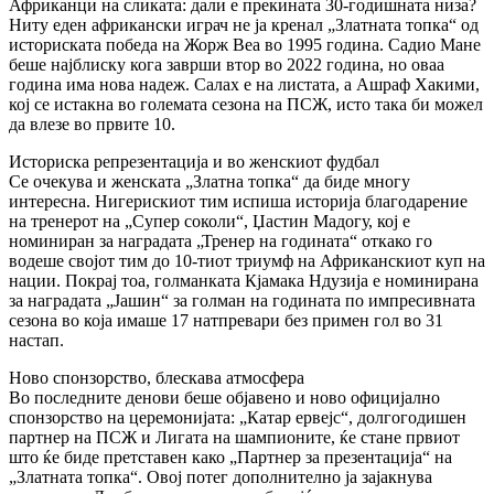
Африканци на сликата: дали е прекината 30-годишната низа?
Ниту еден африкански играч не ја кренал „Златната топка“ од
историската победа на Жорж Веа во 1995 година. Садио Мане
беше најблиску кога заврши втор во 2022 година, но оваа
година има нова надеж. Салах е на листата, а Ашраф Хакими,
кој се истакна во големата сезона на ПСЖ, исто така би можел
да влезе во првите 10.
Историска репрезентација и во женскиот фудбал
Се очекува и женската „Златна топка“ да биде многу
интересна. Нигерискиот тим испиша историја благодарение
на тренерот на „Супер соколи“, Џастин Мадогу, кој е
номиниран за наградата „Тренер на годината“ откако го
водеше својот тим до 10-тиот триумф на Африканскиот куп на
нации. Покрај тоа, голманката Кјамака Ндузија е номинирана
за наградата „Јашин“ за голман на годината по импресивната
сезона во која имаше 17 натпревари без примен гол во 31
настап.
Ново спонзорство, блескава атмосфера
Во последните денови беше објавено и ново официјално
спонзорство на церемонијата: „Катар ервејс“, долгогодишен
партнер на ПСЖ и Лигата на шампионите, ќе стане првиот
што ќе биде претставен како „Партнер за презентација“ на
„Златната топка“. Овој потег дополнително ја зајакнува