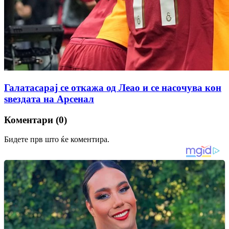
Галатасарај се откажа од Леао и се насочува кон
ѕвездата на Арсенал
Коментари (0)
Бидете прв што ќе коментира.