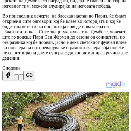
врската на Дембеле со наградата, бидејќи е главен спонзор на
неговиот тим, можеби алудирајќи на неговата победа.
Во понеделник вечерта, на блескав настан во Париз, ќе бидат
откриени сите одговори: кој ќе влезе во историјата и кој ќе
биде запаметен како оној што ја воведе новата ера на
„Златната топка“. Сите знаци укажуваат на Дембеле, човекот
што го водеше Пари Сен Жермен до сезона од соништата, но
без разлика кој ќе победи, јасно е дека светскиот фудбал влезе
во нова ера на натпреварување и рамнотежа, ера која повеќе
не се потпира на двете суперѕвезди кои доминираа речиси две
децении.
Сподели