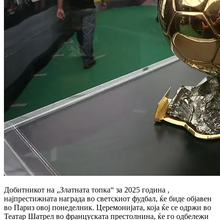
Добитникот на „Златната топка“ за 2025 година ,
најпрестижната награда во светскиот фудбал, ќе биде објавен
во Париз овој понеделник. Церемонијата, која ќе се одржи во
Театар Шатрел во француската престолнина, ќе го одбележи