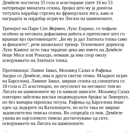
Дембеле постигна 35 гола и асистираше уште 16 во 53
натпревари минатата сезона, бројки што му ја донесоа
титулата најдобар стрелец во француската лига, како и
наградата за најдобар играч во Лигата на шампионите.
Тренерот на Пари Сен Жермен, Луис Енрике, го пофали
особено за неговата дефанзивна работа и притисокот што го
вршеше врз противниците: „Би му ја дал Златната топка само
за финалето“, рече шпанскиот тренер. Техничкиот директор
Луис Кампос исто така тврдеше дека ако името на Дембеле
беше Меси или Роналдо, немаше да има спор околу
освојувањето на Златната топка.
Противници: Ламин Јамал, Мохамед Салах и Рафиња
Заедно со Дембеле, има и други светли точки. Младиот играч
на Барселона, Ламине Јамал, заврши сезона од соништата со
18 гола и 25 асистенции, но неуспехот на неговиот тим во
Лигата на шампионите му ги намали шансите. Мохамед Салах
повторно забележа високи индивидуални бројки за Ливерпул,
но без значајна европска титула. Рафиња од Барселона беше
еден од лидерите на Каталонците, но исто така не заврши
задоволителна тимска сезона. Во споредба со нив, Дембеле
ужива во најголемото тимско достигнување од сите,
освојувањето на Лигата на шампионите.