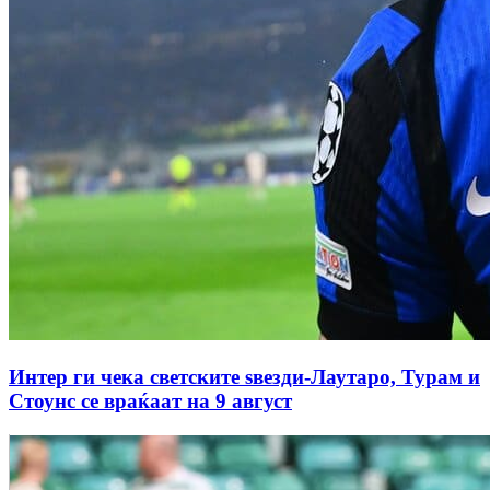
Интер ги чека светските ѕвезди-Лаутаро, Турам и
Стоунс се враќаат на 9 август