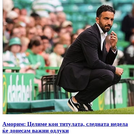
Аморим: Целиме кон титулата, следната недела
ќе донесам важни одлуки