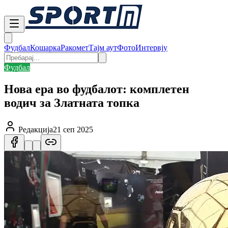
Фудбал
Кошарка
Ракомет
Тајм аут
Фото
Интервју
Фудбал
Нова ера во фудбалот: комплетен
водич за Златната топка
Редакција
21 сеп 2025