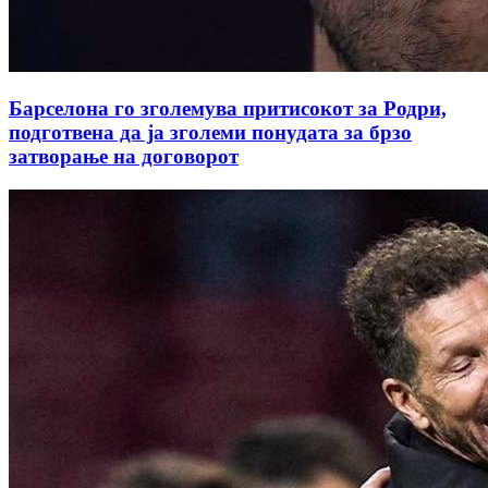
Барселона го зголемува притисокот за Родри,
подготвена да ја зголеми понудата за брзо
затворање на договорот