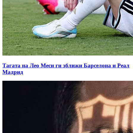
Тагата на Лео Меси ги зближи Барселона и Реал
Мадрид