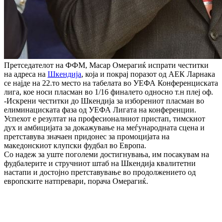
Претседателот на ФФМ, Масар Омерагиќ испрати честитки
на адреса на
Шкендија
, која и покрај поразот од АЕК Ларнака
се најде на 22.то место на табелата во УЕФА Конференциската
лига, кое носи пласман во 1/16 финалето односно т.н плеј оф.
-Искрени честитки до Шкендија за изборениот пласман во
елиминациската фаза од УЕФА Лигата на конференции.
Успехот е резултат на професионалниот пристап, тимскиот
дух и амбицијата за докажување на меѓународната сцена и
претставува значаен придонес за промоцијата на
македонскиот клупски фудбал во Европа.
Со надеж за уште поголеми достигнувања, им посакувам на
фудбалерите и стручниот штаб на Шкендија квалитетни
настапи и достојно претставување во продолжението од
европските натпревари, порача Омерагиќ.