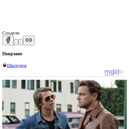
Сподели
Поврзано
Шкендија