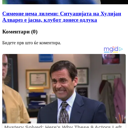
Симеоне нема дилеми: Ситуацијата на Хулијан
Алварез е јасна, клубот донесе одлука
Коментари (0)
Бидете прв што ќе коментира.