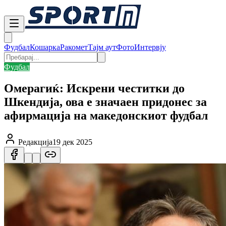
Фудбал
Кошарка
Ракомет
Тајм аут
Фото
Интервју
Фудбал
Омерагиќ: Искрени честитки до
Шкендија, ова е значаен придонес за
афирмација на македонскиот фудбал
Редакција
19 дек 2025