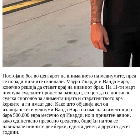
Постојано беа во центарот на вниманието на медиумите, пред
се поради нивните скандали. Мауро Икарди и Ванда Нара,
конечно решија да стават крај на нивниот брак. На 11-ти март
почнува судскиот процес за разводот, со цел да се постигне
судска спогодба за алиментацијата и старателството врз
ќерките, а ги имаат две. Како што објавија дел од
италијанските медиуми Ванда Нара на име на алиментација
бара 500.000 евра месечно од Икарди, но и приватен авион,
како единствено превозно средство, бидејќи на тоа се
навикнале нивните две ќерки, едната девет, а другата десет
години.