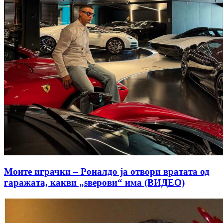
Моите играчки – Роналдо ја отвори вратата од
гаражата, какви „ѕверови“ има (ВИДЕО)