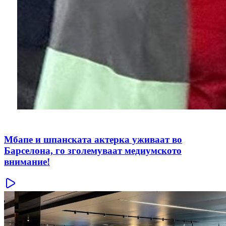
Мбапе и шпанската актерка уживаат во
Барселона, го зголемуваат медиумското
внимание!