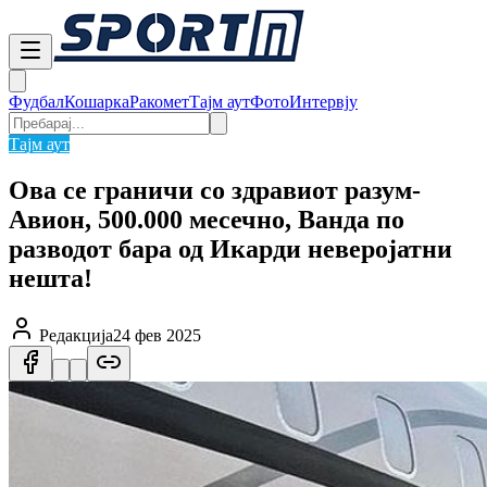
Фудбал
Кошарка
Ракомет
Тајм аут
Фото
Интервју
Тајм аут
Ова се граничи со здравиот разум-
Авион, 500.000 месечно, Ванда по
разводот бара од Икарди неверојатни
нешта!
Редакција
24 фев 2025