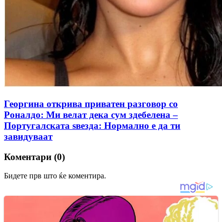
Георгина открива приватен разговор со
Роналдо: Ми велат дека сум здебелена –
Португалската ѕвезда: Нормално е да ти
завидуваат
Коментари (0)
Бидете прв што ќе коментира.