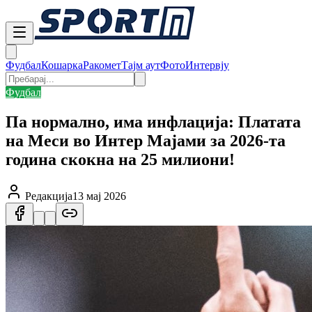
Фудбал
Кошарка
Ракомет
Тајм аут
Фото
Интервју
Фудбал
Па нормално, има инфлација: Платата
на Меси во Интер Мајами за 2026-та
година скокна на 25 милиони!
Редакција
13 мај 2026