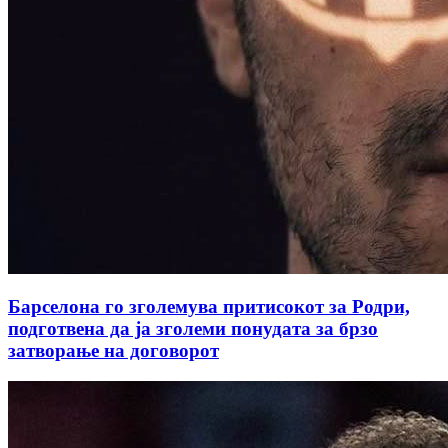
Барселона го зголемува притисокот за Родри,
подготвена да ја зголеми понудата за брзо
затворање на договорот