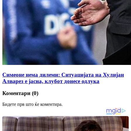
Симеоне нема дилеми: Ситуацијата на Хулијан
Алварез е јасна, клубот донесе одлука
Коментари (0)
Бидете прв што ќе коментира.