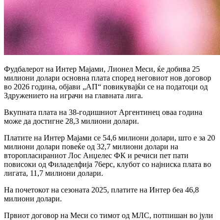
Фудбалерот на Интер Мајами, Лионел Меси, ќе добива 25
милиони долари основна плата според неговиот нов договор
во 2026 година, објави „АП“ повикувајќи се на податоци од
Здружението на играчи на главната лига.
Вкупната плата на 38-годишниот Аргентинец оваа година
може да достигне 28,3 милиони долари.
Платите на Интер Мајами се 54,6 милиони долари, што е за 20
милиони долари повеќе од 32,7 милиони долари на
второпласираниот Лос Анџелес ФК и речиси пет пати
повисоки од Филаделфија 76ерс, клубот со најниска плата во
лигата, 11,7 милиони долари.
На почетокот на сезоната 2025, платите на Интер беа 46,8
милиони долари.
Првиот договор на Меси со тимот од МЛС, потпишан во јули