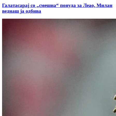
Галатасарај со „смешна“ понуда за Леао, Милан
веднаш ја одбива