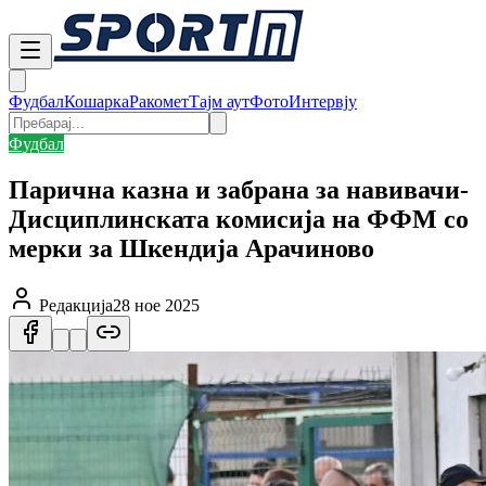
Фудбал
Кошарка
Ракомет
Тајм аут
Фото
Интервју
Фудбал
Парична казна и забрана за навивачи-
Дисциплинската комисија на ФФМ со
мерки за Шкендија Арачиново
Редакција
28 ное 2025