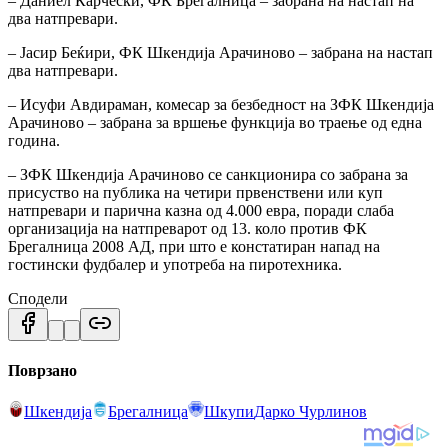
– Даниел Карчески, ФК Брегалница – забрана на настап на
два натпревари.
– Јасир Беќири, ФК Шкендија Арачиново – забрана на настап
два натпревари.
– Исуфи Авдираман, комесар за безбедност на ЗФК Шкендија
Арачиново – забрана за вршење функција во траење од една
година.
– ЗФК Шкендија Арачиново се санкционира со забрана за
присуство на публика на четири првенствени или куп
натпревари и парична казна од 4.000 евра, поради слаба
организација на натпреварот од 13. коло против ФК
Брегалница 2008 АД, при што е констатиран напад на
гостински фудбалер и употреба на пиротехника.
Сподели
Поврзано
Шкендија
Брегалница
Шкупи
Дарко Чурлинов