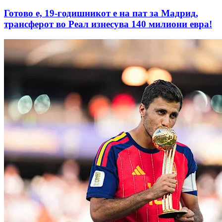
Готово е, 19-годишникот е на пат за Мадрид,
трансферот во Реал изнесува 140 милиони евра!