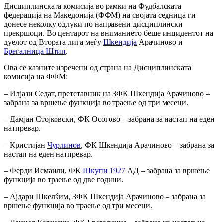
Дисциплинската комисија во рамки на Фудбалската
федерација на Македонија (ФФМ) на својата седница ги
донесе неколку одлуки по направени дисциплински
прекршоци. Во центарот на вниманието беше инцидентот на
дуелот од Втората лига меѓу
Шкендија
Арачиново и
Брегалница Штип
.
Ова се казните изречени од страна на Дисциплинската
комисија на ФФМ:
– Илјази Седат, претставник на ЗФК Шкендија Арачиново –
забрана за вршење функција во траење од три месеци.
– Дамјан Стојковски, ФК Осогово – забрана за настап на еден
натпревар.
– Кристијан
Чурлинов
, ФК Шкендија Арачиново – забрана за
настап на еден натпревар.
– Ферди Исмаили, ФК
Шкупи 1927
АД – забрана за вршење
функција во траење од две години.
– Ајдари Шкелќим, ЗФК Шкендија Арачиново – забрана за
вршење функција во траење од три месеци.