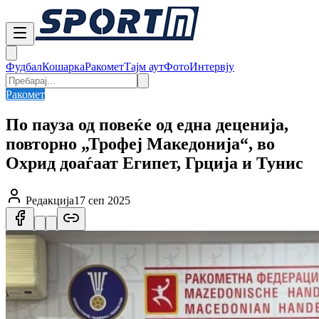
Фудбал
Кошарка
Ракомет
Тајм аут
Фото
Интервју
Ракомет
По пауза од повеќе од една деценија,
повторно „Трофеј Македонија“, во
Охрид доаѓаат Египет, Грција и Тунис
Редакција
17 сеп 2025