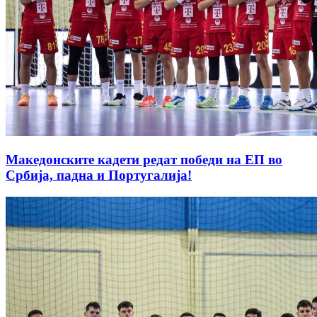
Македонските кадети редат победи на ЕП во
Србија, падна и Португалија!