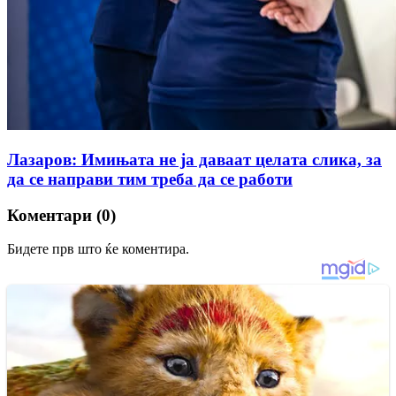
Лазаров: Имињата не ја даваат целата слика, за
да се направи тим треба да се работи
Коментари (0)
Бидете прв што ќе коментира.