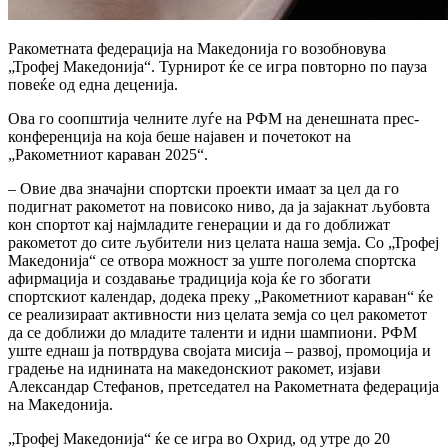
Ракометната федерација на Македонија го возобновува
„Трофеј Македонија“. Турнирот ќе се игра повторно по пауза
повеќе од една деценија.
Ова го соопштија челните луѓе на РФМ на денешната прес-
конференција на која беше најавен и почетокот на
„Ракометниот караван 2025“.
– Овие два значајни спортски проекти имаат за цел да го
подигнат ракометот на повисоко ниво, да ја зајакнат љубовта
кон спортот кај најмладите генерации и да го доближат
ракометот до сите љубители низ целата наша земја. Со „Трофеј
Македонија“ се отвора можност за уште поголема спортска
афирмација и создавање традиција која ќе го збогати
спортскиот календар, додека преку „Ракометниот караван“ ќе
се реализираат активности низ целата земја со цел ракометот
да се доближи до младите таленти и идни шампиони. РФМ
уште еднаш ја потврдува својата мисија – развој, промоција и
градење на иднината на македонскиот ракомет, изјави
Александар Стефанов, претседател на Ракометната федерација
на Македонија.
„Трофеј Македонија“ ќе се игра во Охрид, од утре до 20