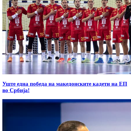
Уште една победа на македонските кадети на ЕП
во Србија!