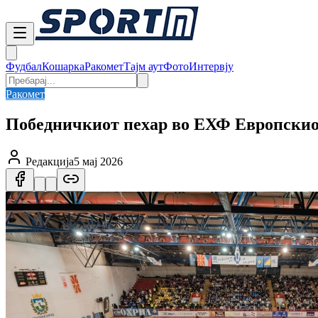
Фудбал
Кошарка
Ракомет
Тајм аут
Фото
Интервју
Ракомет
Победничкиот пехар во ЕХФ Европскиот
Редакција
5 мај 2026