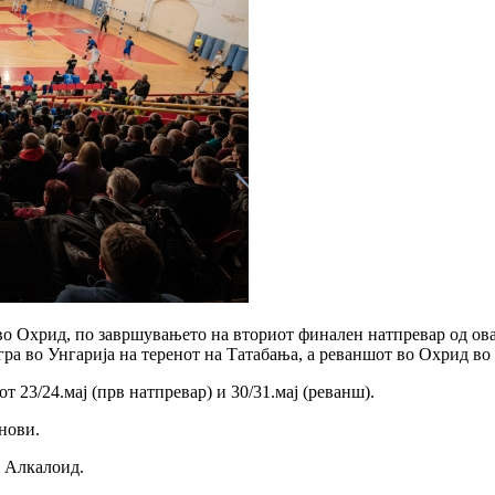
о Охрид, по завршувањето на вториот финален натпревар од ов
гра во Унгарија на теренот на Татабања, а реваншот во Охрид в
 23/24.мај (прв натпревар) и 30/31.мај (реванш).
нови.
м Алкалоид.