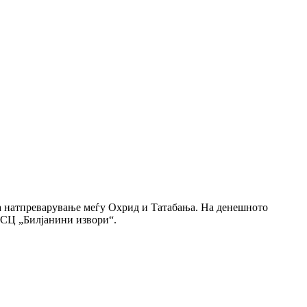
а натпреварување меѓу Охрид и Татабања. На денешното
о СЦ „Билјанини извори“.