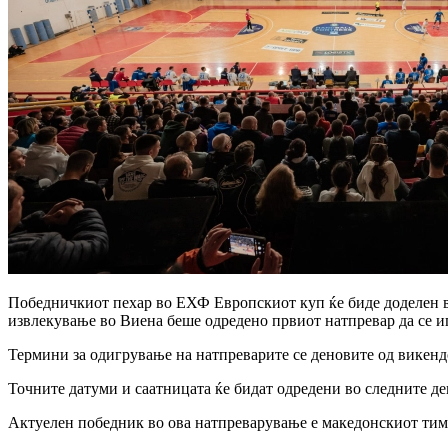
Победничкиот пехар во ЕХФ Европскиот куп ќе биде доделен в
извлекување во Виена беше одредено првиот натпревар да се и
Термини за одигрување на натпреварите се деновите од викендот
Точните датуми и саатницата ќе бидат одредени во следните де
Актуелен победник во ова натпреварување е македонскиот ти