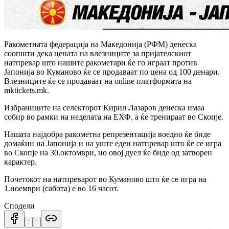
Ракометната федерација на Македонија (РФМ) денеска
соопшти дека цената на влезниците за пријателскиот
натпревар што нашите ракометари ќе го играат против
Јапонија во Куманово ќе се продаваат по цена од 100 денари.
Влезниците ќе се продаваат на online платформата на
mktickets.mk.
Избраниците на селекторот Кирил Лазаров денеска имаа
собир во рамки на неделата на ЕХФ, а ќе тренираат во Скопје.
Нашата најдобра ракометна репрезентација воедно ќе биде
домаќин на Јапонија и на уште еден натпревар што ќе се игра
во Скопје на 30.октомври, но овој дуел ќе биде од затворен
карактер.
Почетокот на натпреварот во Куманово што ќе се игра на
1.ноември (сабота) е во 16 часот.
Сподели