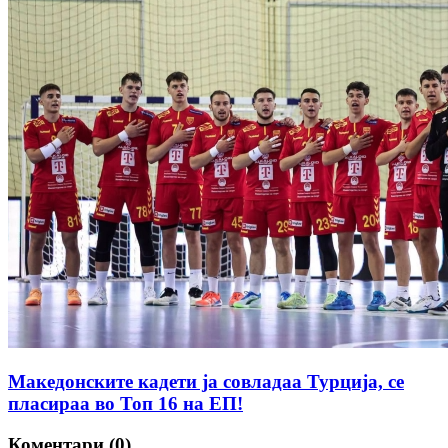
Македонските кадети ја совладаа Турција, се
пласираа во Топ 16 на ЕП!
Коментари (0)