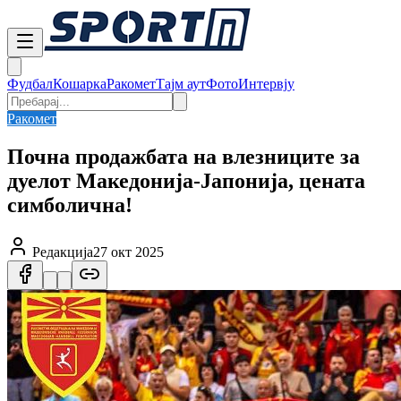
Фудбал
Кошарка
Ракомет
Тајм аут
Фото
Интервју
Ракомет
Почна продажбата на влезниците за
дуелот Македонија-Јапонија, цената
симболична!
Редакција
27 окт 2025