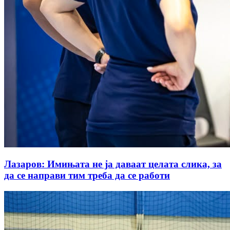
Лазаров: Имињата не ја даваат целата слика, за
да се направи тим треба да се работи