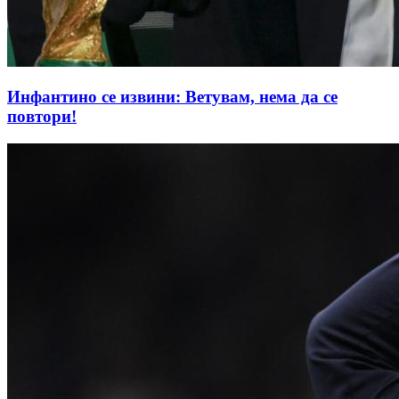
Инфантино се извини: Ветувам, нема да се
повтори!