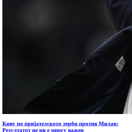
Киву по пријателското дерби против Милан:
Резултатот не ни е многу важен