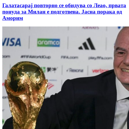
Галатасарај повторно се обидува со Леао, првата
понуда за Милан е подготвена. Јасна порака од
Аморим