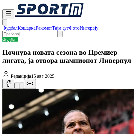
Фудбал
Кошарка
Ракомет
Тајм аут
Фото
Интервју
Фудбал
Почнува новата сезона во Премиер
лигата, ја отвора шампионот Ливерпул
Редакција
15 авг 2025