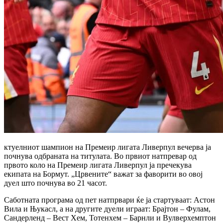
ктуелниот шампион на Премеир лигата Ливерпул вечерва ја
почнува одбраната на титулата. Во првиот натпревар од
првото коло на Премеир лигата Ливерпул ја пречекува
екипата на Бормут. „Црвените“ важат за фаворити во овој
дуел што почнува во 21 часот.
Саботната програма од пет натпрвари ќе ја стартуваат: Астон
Вила и Њукасл, а на другите дуели играат: Брајтон – Фулам,
Сандерленд – Вест Хем, Тотенхем – Барнли и Вулверхемптон