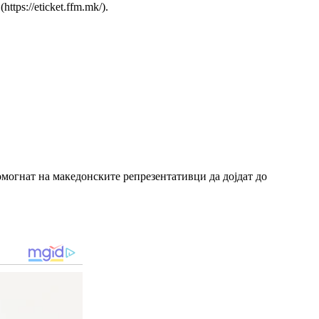
ps://eticket.ffm.mk/).
могнат на македонските репрезентативци да дојдат до