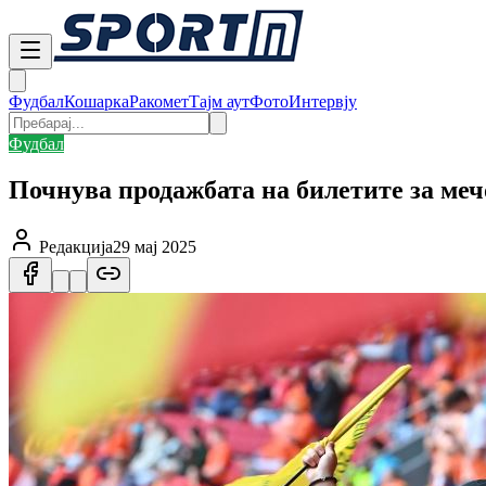
Фудбал
Кошарка
Ракомет
Тајм аут
Фото
Интервју
Фудбал
Почнува продажбата на билетите за меч
Редакција
29 мај 2025