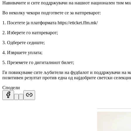
Навивачите и сите поддржувачи на нашиот национален тим можат 
Во неколку чекори подгответе се за натпреварот:
1. Посетете ја платформата https://eticket.ffm.mk/
2. Изберете го натпреварот;
3. Одберете седиште;
4. Извршете уплата;
5. Преземете го дигиталниот билет;
Ги повикуваме сите љубители на фудбалот и поддржувачи на ма
позитивен резултат против една од најдобрите светски селекци
Сподели