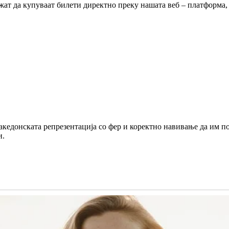
да купуваат билети директно преку нашата веб – платформа, (htt
кедонската репрезентација со фер и коректно навивање да им по
и.