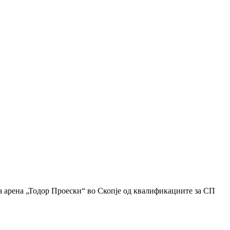
ата арена „Тодор Проески“ во Скопје од квалификациите за СП