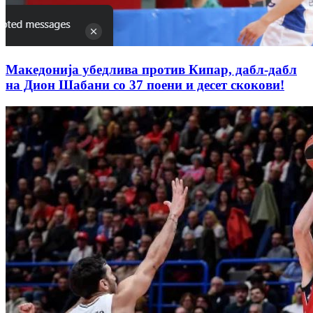
Македонија убедлива против Кипар, дабл-дабл
на Дион Шабани со 37 поени и десет скокови!