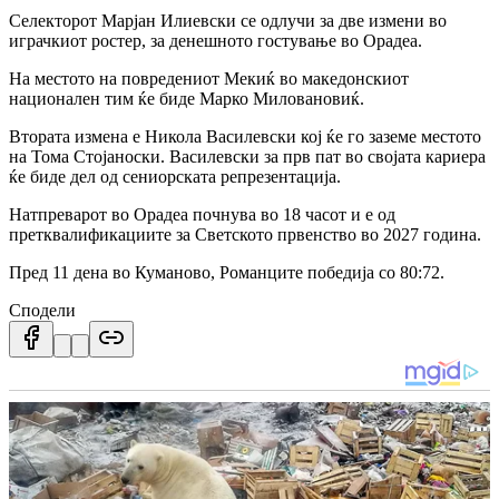
Селекторот Марјан Илиевски се одлучи за две измени во
играчкиот ростер, за денешното гостување во Орадеа.
На местото на повредениот Мекиќ во македонскиот
национален тим ќе биде Марко Миловановиќ.
Втората измена е Никола Василевски кој ќе го заземе местото
на Тома Стојаноски. Василевски за прв пат во својата кариера
ќе биде дел од сениорската репрезентација.
Натпреварот во Орадеа почнува во 18 часот и е од
претквалификациите за Светското првенство во 2027 година.
Пред 11 дена во Куманово, Романците победија со 80:72.
Сподели