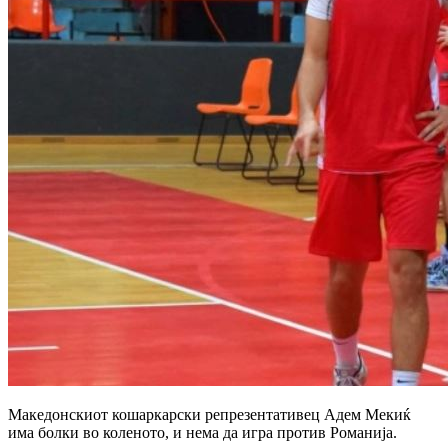
Македонскиот кошаркарски репрезентативец Адем Мекиќ
има болки во коленото, и нема да игра против Романија.