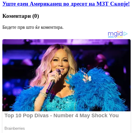
Уште еден Американец во дресот на МЗТ Скопје!
Коментари (0)
Бидете прв што ќе коментира.