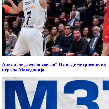
Арис даде „зелено светло“ Нено Димитриевиќ ќе
игра за Македонија!