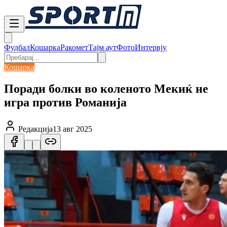
Фудбал
Кошарка
Ракомет
Тајм аут
Фото
Интервју
Кошарка
Поради болки во коленото Мекиќ не
игра против Романија
Редакција
13 авг 2025