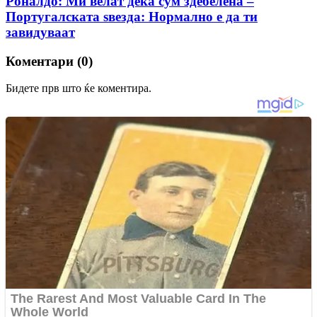
Роналдо: Ми велат дека сум здебелена –
Португалската ѕвезда: Нормално е да ти
завидуваат
Коментари (0)
Бидете прв што ќе коментира.