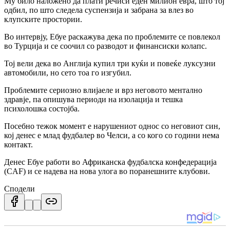
Му било наложено да плати речиси еден милион евра, што тој
одбил, по што следела суспензија и забрана за влез во
клупските простории.
Во интервју, Ебуе раскажува дека по проблемите се повлекол
во
Турција
и се соочил со разводот и финансиски колапс.
Тој вели дека во Англија купил три куќи и повеќе луксузни
автомобили, но сето тоа го изгубил.
Проблемите сериозно влијаеле и врз неговото ментално
здравје, па опишува периоди на изолација и тешка
психолошка состојба.
Посебно тежок момент е нарушениот однос со неговиот син,
кој денес е млад фудбалер во
Челси
, а со кого со години нема
контакт.
Денес Ебуе работи во
Африканска фудбалска конфедерација
(CAF)
и се надева на нова улога во поранешните клубови.
Сподели