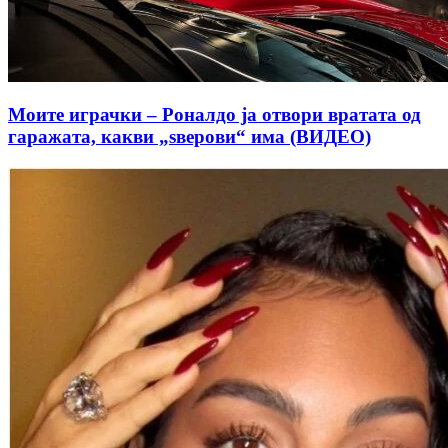
Моите играчки – Роналдо ја отвори вратата од
гаражата, какви „ѕверови“ има (ВИДЕО)