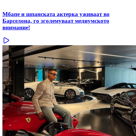
Мбапе и шпанската актерка уживаат во
Барселона, го зголемуваат медиумското
внимание!