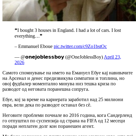
❝I bought 3 houses in England. I had a lot of cars. I lost
everything…❞
– Emmanuel Eboue
pic.twitter.com/c9Zo1bstOc
— @𝗼𝗻𝗲𝗷𝗼𝗯𝗹𝗲𝘀𝘀𝗯𝗼𝘆 (@OneJoblessBoy)
April 23,
2026
Самото спомнување на името на
Емануел Ебуе
кај навивачите
на
Арсенал
и денес предизвикува симпатии и топлина, но
овој фудбалер моментално минува низ тешка криза по
разводот од неговата поранешна сопруга.
Ебуе, кој за време на кариерата заработил над 25 милиони
евра, вели дека по разводот останал без сè.
Неговите проблеми почнале во 2016 година, кога
Сандерленд
го отпуштил по суспензија од страна на
FIFA
од 12 месеци
поради неплатен долг кон поранешен агент.