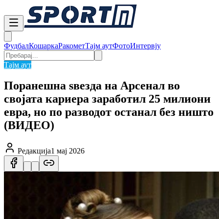
Фудбал
Кошарка
Ракомет
Тајм аут
Фото
Интервју
Тајм аут
Поранешна ѕвезда на Арсенал во
својата кариера заработил 25 милиони
евра, но по разводот останал без ништо
(ВИДЕО)
Редакција
1 мај 2026