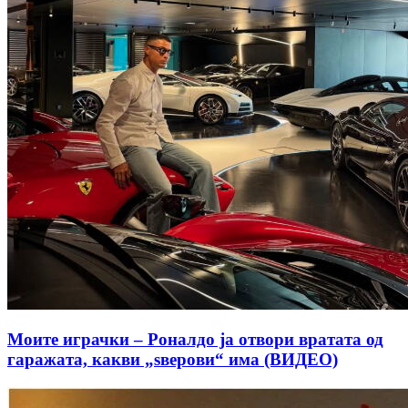
Моите играчки – Роналдо ја отвори вратата од
гаражата, какви „ѕверови“ има (ВИДЕО)