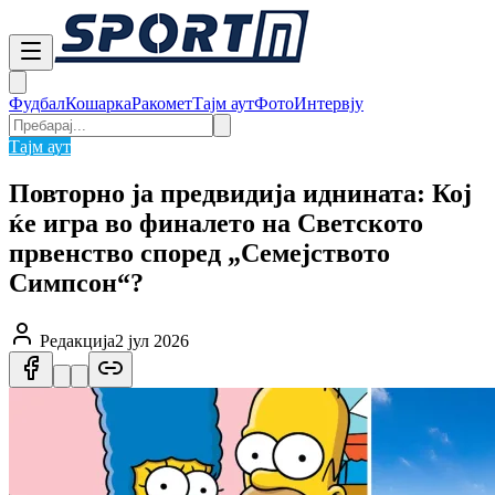
Фудбал
Кошарка
Ракомет
Тајм аут
Фото
Интервју
Тајм аут
Повторно ја предвидија иднината: Кој
ќе игра во финалето на Светското
првенство според „Семејството
Симпсон“?
Редакција
2 јул 2026