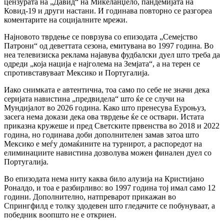
цензурата на „Давид“ на Микеланџело, пандемијата на
Ковид-19 и други настани. И годинава повторно се разгореа
коментарите на социјалните мрежи.
Најновото тврдење се поврзува со епизодата „Семејство
Патрони“ од деветтата сезона, емитувана во 1997 година. Во
неа телевизиска реклама најавува фудбалски дуел што треба да
одреди „која нација е најголема на Земјата“, а на терен се
спротивставуваат Мексико и Португалија.
Иако снимката е автентична, тоа само по себе не значи дека
серијата навистина „предвидела“ што ќе се случи на
Мундијалот во 2026 година. Како што пренесува Еуроњуз,
засега нема докази дека ова тврдење ќе се оствари. Истата
приказна кружеше и пред Светските првенства во 2018 и 2022
година, но годинава доби дополнителен замав затоа што
Мексико е меѓу домаќините на турнирот, а распоредот на
елиминациите навистина дозволува можен финален дуел со
Португалија.
Во епизодата нема ниту каква било алузија на Кристијано
Роналдо, и тоа е разбирливо: во 1997 година тој имал само 12
години. Дополнително, натпреварот прикажан во
Спрингфилд е толку здодевен што гледачите се побунуваат, а
победник воопшто не е откриен.