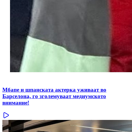
Мбапе и шпанската актерка уживаат во
Барселона, го зголемуваат медиумското
внимание!