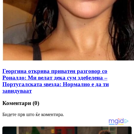
Георгина открива приватен разговор со
Роналдо: Ми велат дека сум здебелена –
Португалската ѕвезда: Нормално е да ти
завидуваат
Коментари (0)
Бидете прв што ќе коментира.