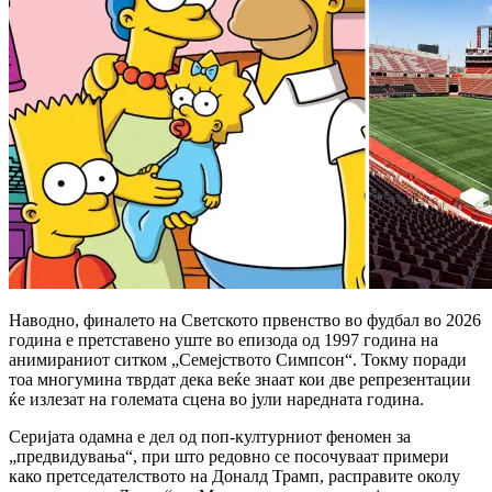
Наводно, финалето на Светското првенство во фудбал во 2026
година е претставено уште во епизода од 1997 година на
анимираниот ситком „Семејството Симпсон“. Токму поради
тоа многумина тврдат дека веќе знаат кои две репрезентации
ќе излезат на големата сцена во јули наредната година.
Серијата одамна е дел од поп-културниот феномен за
„предвидувања“, при што редовно се посочуваат примери
како претседателството на Доналд Трамп, расправите околу