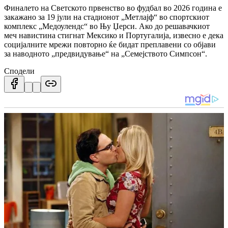
Финалето на Светското првенство во фудбал во 2026 година е
закажано за 19 јули на стадионот „Метлајф“ во спортскиот
комплекс „Медоулендс“ во Њу Џерси. Ако до решавачкиот
меч навистина стигнат Мексико и Португалија, извесно е дека
социјалните мрежи повторно ќе бидат преплавени со објави
за наводното „предвидување“ на „Семејството Симпсон“.
Сподели