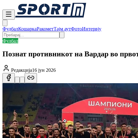
Фудбал
Кошарка
Ракомет
Тајм аут
Фото
Интервју
Фудбал
Познат противникот на Вардар во прво
Редакција
16 јун 2026