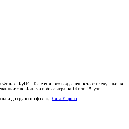
а Финска КуПС. Тоа е епилогот од денешното извлекување на
ваншот е во Финска и ќе се игра на 14 или 15.јули.
гна и до групната фаза од
Лига Европа
.