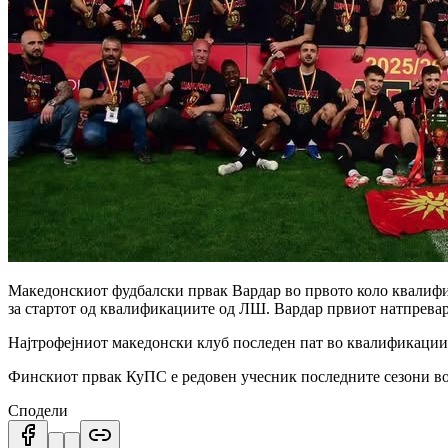
Македонскиот фудбалски првак Вардар во првото коло квалиф
за стартот од квалификациите од ЛШ. Вардар првиот натпревар ќ
Најтрофејниот македонски клуб последен пат во квалификации 
Финскиот првак КуПС е редовен учесник последните сезони во
Сподели