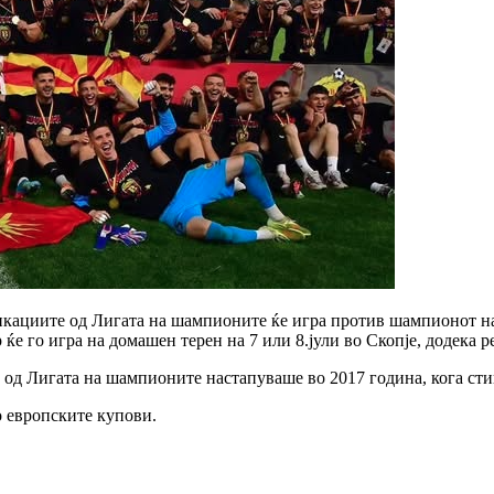
икациите од Лигата на шампионите ќе игра против шампионот н
е го игра на домашен терен на 7 или 8.јули во Скопје, додека ре
од Лигата на шампионите настапуваше во 2017 година, кога сти
 европските купови.