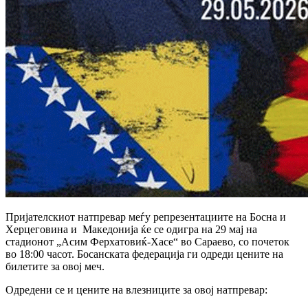
Пријателскиот натпревар меѓу репрезентациите на Босна и
Херцеговина и Македонија ќе се одигра на 29 мај на
стадионот „Асим Ферхатовиќ-Хасе“ во Сараево, со почеток
во 18:00 часот. Босанската федерација ги одреди цените на
билетите за овој меч.
Одредени се и цените на влезниците за овој натпревар: