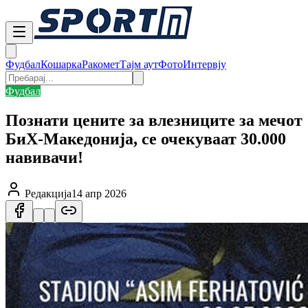
Фудбал
Кошарка
Ракомет
Тајм аут
Фото
Интервју
Фудбал
Познати цените за влезниците за мечот
БиХ-Македонија, се очекуваат 30.000
навивачи!
Редакција
14 апр 2026