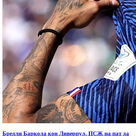
Бредли Баркола кон Ливерпул, ПСЖ на пат да