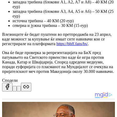
западна трибина (блокови А1, А2, А7 и А8) – 40 КМ (20
еур)
западна трибина (блокови А3, А4, А5 и А6) – 50 КМ (25
еур)
источна трибина – 40 КМ (20 еур)
северна и јужна трибина – 30 КМ (15 еур)
Влезниците ќе бидат пуштени во претпродажба на 23 април,
каде можност за купување ќе имаат сите навивачи кои се
регистрирале на платформата
https://bhff.fans/bs/
.
Ова ќе биде проверка за репрезентацијата на БиХ пред
патувањето на Светското првенство каде ќе игра против
Канада, Катар и Швајцарија. Според одредени медиуми,
поради еуфоријата со пласманот на Мундијалот се очекува на
пријателскиот меч против Македонија околу 30.000 навивачи.
Сподели