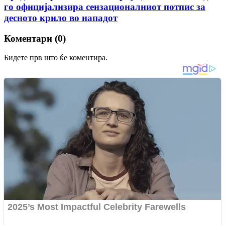
го официјализира сензационалниот потпис за
десното крило во нападот
Коментари (0)
Бидете прв што ќе коментира.