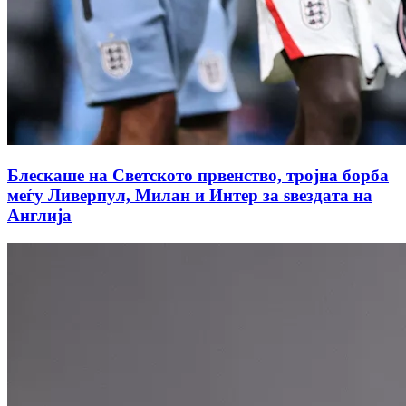
Блескаше на Светското првенство, тројна борба
меѓу Ливерпул, Милан и Интер за ѕвездата на
Англија