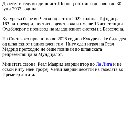
Дваесет и седумгодишниот Шпанец потпиша договор до 30
јуни 2032 година.
Кукуреља беше во Челзи од летото 2022 година. Тој одигра
163 натпревари, постигна девет гола и имаше 13 асистенции.
Фудбалерот е производ на младинскиот систем на Барселона.
На Светското првенство во 2026 година Кукуреља ќе биде дел
од шпанскиот национален тим. Ниту еден играч на Реал
Мадрид претходно не беше повикан во шпанската
репрезентација за Мундијалот.
Минатата сезона, Реал Мадрид заврши втор во
Ла Лига
и не
освои ниту еден трофеј. Челзи заврши десетти на табелата во
Премиер лигата.