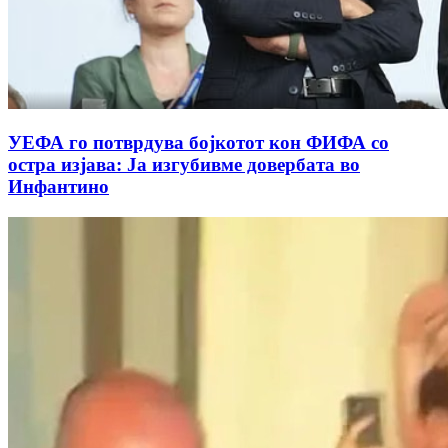
УЕФА го потврдува бојкотот кон ФИФА со
остра изјава: Ја изгубивме довербата во
Инфантино