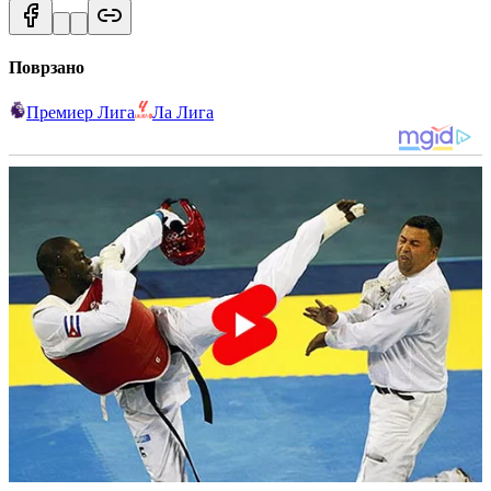
Поврзано
Премиер Лига
Ла Лига