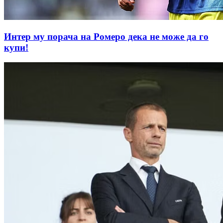
Интер му порачa на Ромеро дека не може да го
купи!