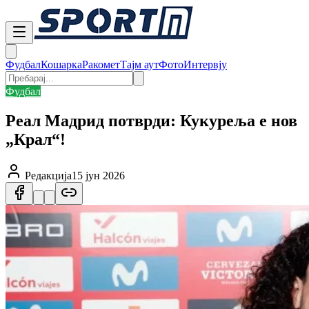
Фудбал
Кошарка
Ракомет
Тајм аут
Фото
Интервју
Фудбал
Реал Мадрид потврди: Кукуреља е нов
„Крал“!
Редакција
15 јун 2026