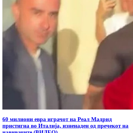
60 милиони евра играчот на Реал Мадрид
пристигна во Италија, изненаден од пречекот на
навивачите (ВИДЕО)