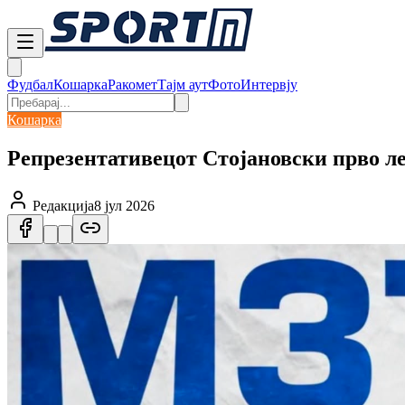
Фудбал
Кошарка
Ракомет
Тајм аут
Фото
Интервју
Кошарка
Репрезентативецот Стојановски прво л
Редакција
8 јул 2026