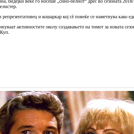
ина, бидејќи веќе го носеше „сино-белиот“ дрес во сезоната 201
елистер.
и репрезентативец и кошаркар кој сè повеќе се наметнува како е
очнуваат активностите околу создавањето на тимот за новата се
 Куп.