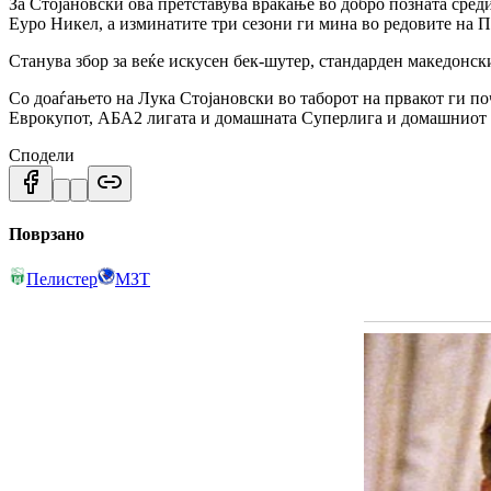
За Стојановски ова претставува враќање во добро позната сред
Еуро Никел, а изминатите три сезони ги мина во редовите на П
Станува збор за веќе искусен бек-шутер, стандарден македонск
Со доаѓањето на Лука Стојановски во таборот на првакот ги п
Еврокупот, АБА2 лигата и домашната Суперлига и домашниот
Сподели
Поврзано
Пелистер
МЗТ