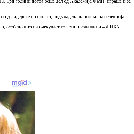
8/19. Три години потоа беше дел од Академија ФМП, играше и за
ден од лидерите на новата, подмладена национална селекција.
зона, особено што ги очекуваат големи предизвици – ФИБА