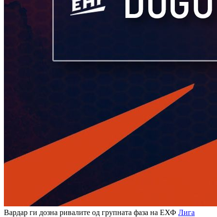
Вардар ги дозна ривалите од групната фаза на ЕХФ
Лига