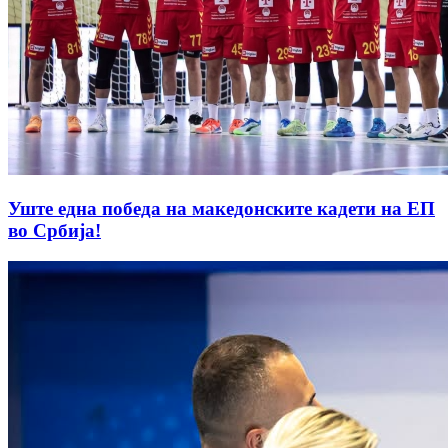
Уште една победа на македонските кадети на ЕП
во Србија!