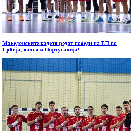
Македонските кадети редат победи на ЕП во
Србија, падна и Португалија!