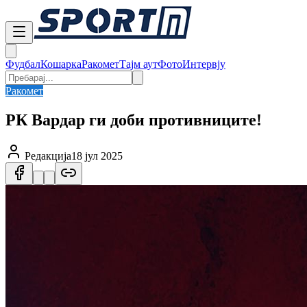
Фудбал
Кошарка
Ракомет
Тајм аут
Фото
Интервју
Ракомет
РК Вардар ги доби противниците!
Редакција
18 јул 2025