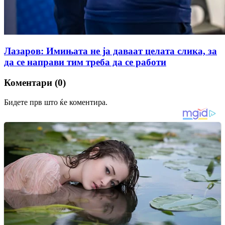
Лазаров: Имињата не ја даваат целата слика, за
да се направи тим треба да се работи
Коментари (0)
Бидете прв што ќе коментира.