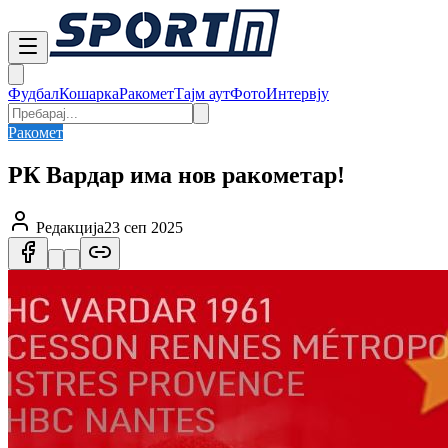
Фудбал
Кошарка
Ракомет
Тајм аут
Фото
Интервју
Ракомет
РК Вардар има нов ракометар!
Редакција
23 сеп 2025