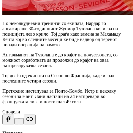
По неколкудневни тренинзи со екипата, Вардар го
ангажираше 30-годишниот Жуниор Тузолана кој игра на
позицијата лево крило. Тој доаѓа како замена за Махамаду
Кеита кој во следните месеци ќе биде надвор од теренот
поради операција на рамото.
Ангажманот на Тузолана е до крајот на полусезоната, со
можност соработката да продолжи до крајот на оваа
натпреварувачка сезона.
Тој доаѓа од екипата на Сесон во Франција, каде играл
последните четири сеозни.
Претходно настапувал за Понто-Комбо, Истр и неколку
сезони за Нант. Лани настапи на 24 натпревари во
француската лига и постигнал 49 гола.
Сподели