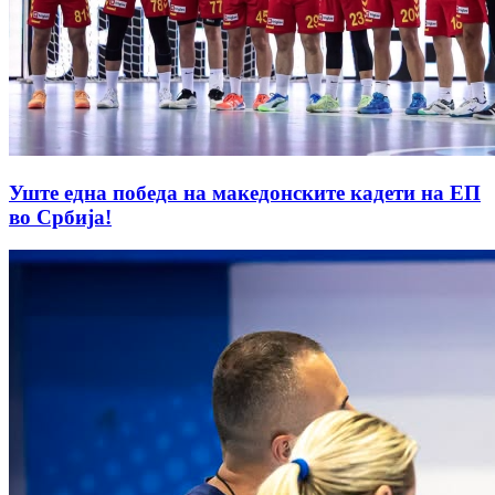
Уште една победа на македонските кадети на ЕП
во Србија!