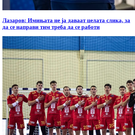
Лазаров: Имињата не ја даваат целата слика, за
да се направи тим треба да се работи