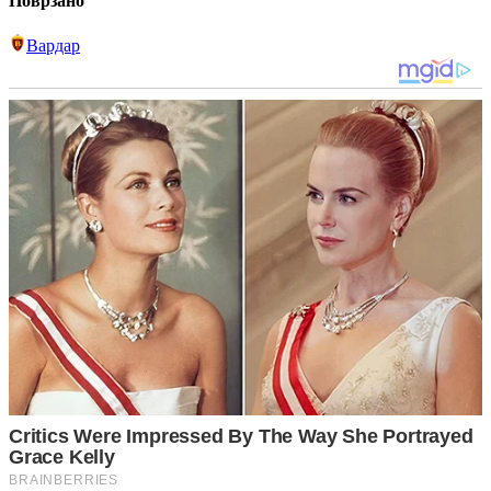
Поврзано
Вардар