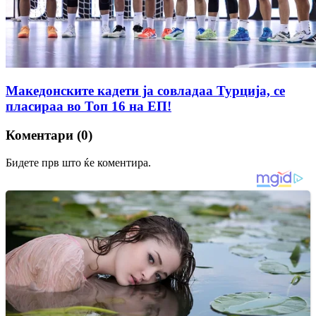
Македонските кадети ја совладаа Турција, се
пласираа во Топ 16 на ЕП!
Коментари (0)
Бидете прв што ќе коментира.