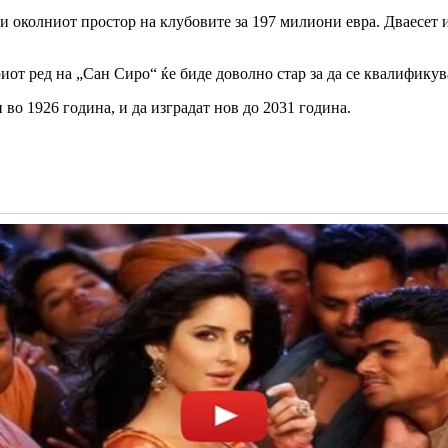
 околниот простор на клубовите за 197 милиони евра. Дваесет и ч
иот ред на „Сан Сиро“ ќе биде доволно стар за да се квалификува
 во 1926 година, и да изградат нов до 2031 година.