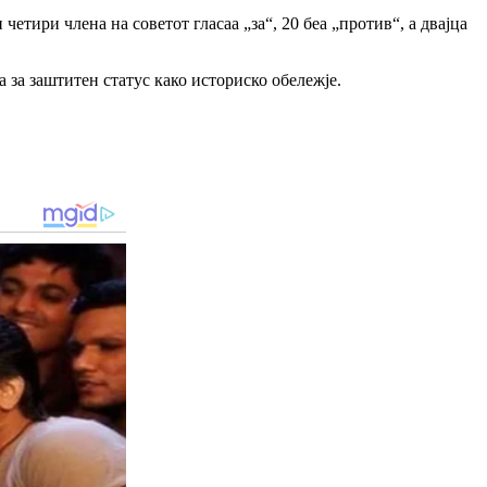
етири члена на советот гласаа „за“, 20 беа „против“, а двајца
 за заштитен статус како историско обележје.