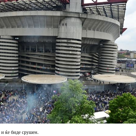
и ќе биде срушен.