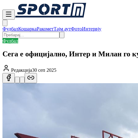
Фудбал
Кошарка
Ракомет
Тајм аут
Фото
Интервју
Фудбал
Сега е официјално, Интер и Милан го к
Редакција
30 сеп 2025