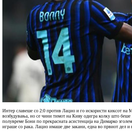
Интер славеше со 2:0 против Лацио и го искористи киксот на М
возбудувања, но се чини тимот на Киву одигра колку што беше п
полувреме Бони по прекрасната асистенција на Димарко зголеми
играше со рака. Лацио имаше две закани, една во првиот дел и 