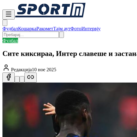
Фудбал
Кошарка
Ракомет
Тајм аут
Фото
Интервју
Фудбал
Сите киксираа, Интер славеше и заста
Редакција
10 ное 2025