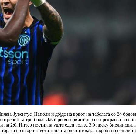
илан, Јувентус, Наполи и дојде на врвот на табелата со 24 бодо
отребно за три бода. Лаутаро во првиот дел со прекрасен гол по
 на 2:0. Интер постигна уште еден гол за 3:0 преку Зиелински,
втората во вториот кога топката од стативата заврши на гол лини