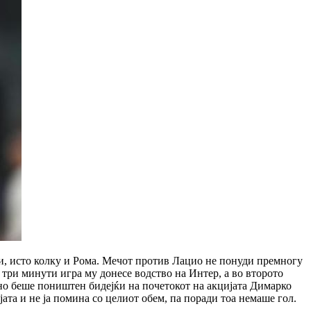
ви, исто колку и Рома. Мечот против Лацио не понуди премногу
 три минути игра му донесе водство на Интер, а во второто
 но беше поништен бидејќи на почетокот на акцијата Димарко
јата и не ја помина со целиот обем, па поради тоа немаше гол.