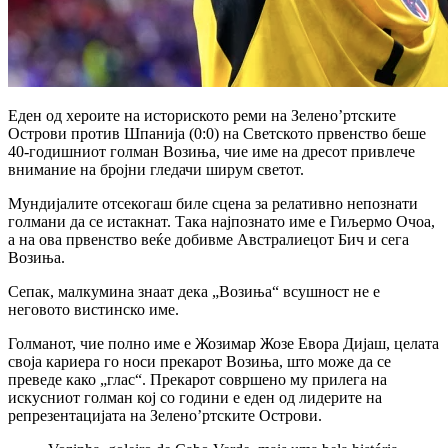
Еден од хероите на историското реми на Зелено’ртските
Острови против Шпанија (0:0) на Светското првенство беше
40-годишниот голман Возиња, чие име на дресот привлече
внимание на бројни гледачи ширум светот.
Мундијалите отсекогаш биле сцена за релативно непознати
голмани да се истакнат. Така најпознато име е Гиљермо Очоа,
а на ова првенство веќе добивме Австралиецот Бич и сега
Возиња.
Сепак, малкумина знаат дека „Возиња“ всушност не е
неговото вистинско име.
Голманот, чие полно име е Жозимар Жозе Евора Дијаш, целата
своја кариера го носи прекарот Возиња, што може да се
преведе како „глас“. Прекарот совршено му прилега на
искусниот голман кој со години е еден од лидерите на
репрезентацијата на Зелено’ртските Острови.