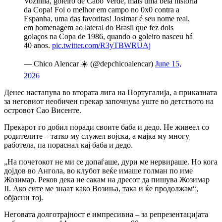
Vozinha, goleiro de Cabo Verde, mais uma bela história
da Copa! Foi o melhor em campo no 0x0 contra a
Espanha, uma das favoritas! Josimar é seu nome real,
em homenagem ao lateral do Brasil que fez dois
golaços na Copa de 1986, quando o goleiro nasceu há
40 anos.
pic.twitter.com/R3yTBWRUAj
— Chico Alencar ☀️ (@depchicoalencar)
June 15,
2026
Денес настапува во втората лига на Португалија, а приказната
за неговиот необичен прекар започнува уште во детството на
островот Сао Висенте.
Прекарот го добил поради своите баба и дедо. Не живеел со
родителите – татко му служел војска, а мајка му многу
работела, па пораснал кај баба и дедо.
„На почетокот не ми се допаѓаше, дури ме нервираше. Но кога
дојдов во Ангола, во клубот веќе имаше голман по име
Жозимар. Реков дека не сакам на дресот да пишува Жозимар
II. Ако сите ме знаат како Возиња, така и ќе продолжам“,
објасни тој.
Неговата долготрајност е импресивна – за репрезентацијата