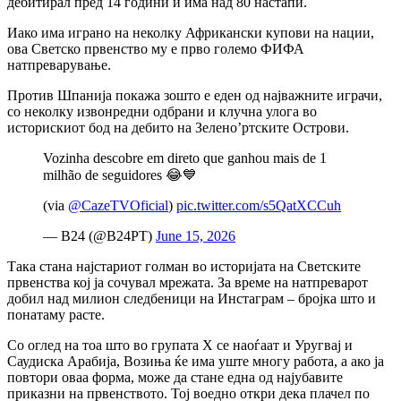
дебитирал пред 14 години и има над 80 настапи.
Иако има играно на неколку Африкански купови на нации,
ова Светско првенство му е прво големо ФИФА
натпреварување.
Против Шпанија покажа зошто е еден од најважните играчи,
со неколку извонредни одбрани и клучна улога во
историскиот бод на дебито на Зелено’ртските Острови.
Vozinha descobre em direto que ganhou mais de 1
milhão de seguidores 😂💙
(via
@CazeTVOficial
)
pic.twitter.com/s5QatXCCuh
— B24 (@B24PT)
June 15, 2026
Така стана најстариот голман во историјата на Светските
првенства кој ја сочувал мрежата. За време на натпреварот
добил над милион следбеници на Инстаграм – бројка што и
понатаму расте.
Со оглед на тоа што во групата Х се наоѓаат и Уругвај и
Саудиска Арабија, Возиња ќе има уште многу работа, а ако ја
повтори оваа форма, може да стане една од најубавите
приказни на првенството. Тој воедно откри дека плачел по