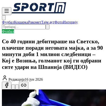
Фудбал
Кошарка
Ракомет
Тајм аут
Фото
Интервју
Фудбал
Со 40 години дебитираше на Светско,
плачеше поради неговата мајка, а за 90
минути доби 1 милион следбеници –
Кој е Возиња, голманот кој ги одбрани
сите удари на Шпанија (ВИДЕО)
Редакција
16 јун 2026