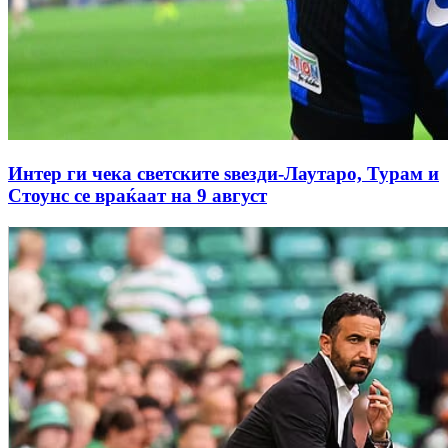
Интер ги чека светските ѕвезди-Лаутаро, Турам и
Стоунс се враќаат на 9 август