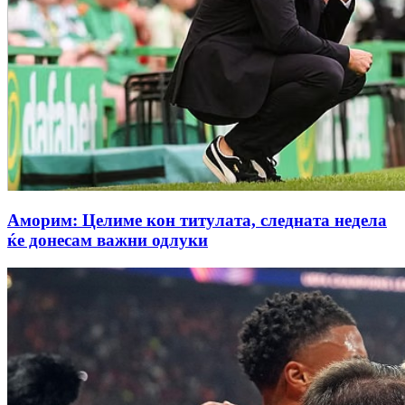
Аморим: Целиме кон титулата, следната недела
ќе донесам важни одлуки