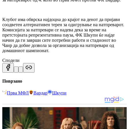
Клубот има обврска најдоцна до крајот на денот да пријави
соодветен алтернативен терен за одигрување на натпреварот.
Комисијата за натпревари се надева дека за време на
претстојната репрезентативна пауза, ФК Шкупи ќе најде
начин да ги заврши сите потребни работи и стадионот во
Чаир да добие дозвола за организација на натпревари од
домашниот шампионат.
Сподели
Поврзано
Прва МФЛ
Вардар
Шкупи