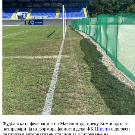
Фудбалската федерација на Македонија, преку Комисијата за
натпревари, ја информира јавноста дека ФК
Шкупи
е должен
да пријави алтернативен стадион за одигрување на