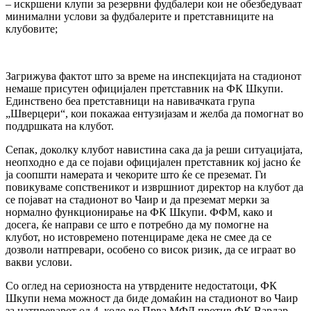
– искршени клупи за резервни фудбалери кои не обезбедуваат
минимални услови за фудбалерите и претставниците на
клубовите;
Загрижува фактот што за време на инспекцијата на стадионот
немаше присутен официјален претставник на ФК Шкупи.
Единствено беа претставници на навивачката група
„Шверцери“, кои покажаа ентузијазам и желба да помогнат во
поддршката на клубот.
Сепак, доколку клубот навистина сака да ја реши ситуацијата,
неопходно е да се појави официјален претставник кој јасно ќе
ја соопшти намерата и чекорите што ќе се преземат. Ги
повикуваме сопственикот и извршниот директор на клубот да
се појават на стадионот во Чаир и да преземат мерки за
нормално функционирање на ФК Шкупи. ФФМ, како и
досега, ќе направи се што е потребно да му помогне на
клубот, но истовремено потенцираме дека не смее да се
дозволи натпревари, особено со висок ризик, да се играат во
вакви услови.
Со оглед на сериозноста на утврдените недостатоци, ФК
Шкупи нема можност да биде домаќин на стадионот во Чаир
за натпреварот од 4. коло во Прва МФЛ против ФК Вардар.