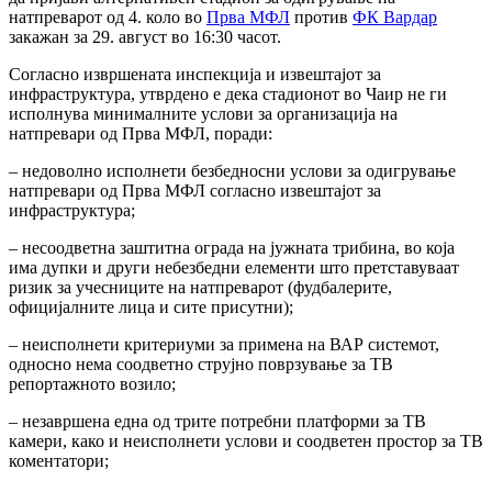
натпреварот од 4. коло во
Прва МФЛ
против
ФК Вардар
закажан за 29. август во 16:30 часот.
Согласно извршената инспекција и извештајот за
инфраструктура, утврдено е дека стадионот во Чаир не ги
исполнува минималните услови за организација на
натпревари од Прва МФЛ, поради:
– недоволно исполнети безбедносни услови за одигрување
натпревари од Прва МФЛ согласно извештајот за
инфраструктура;
– несоодветна заштитна ограда на јужната трибина, во која
има дупки и други небезбедни елементи што претставуваат
ризик за учесниците на натпреварот (фудбалерите,
официјалните лица и сите присутни);
– неисполнети критериуми за примена на ВАР системот,
односно нема соодветно струјно поврзување за ТВ
репортажното возило;
– незавршена една од трите потребни платформи за ТВ
камери, како и неисполнети услови и соодветен простор за ТВ
коментатори;