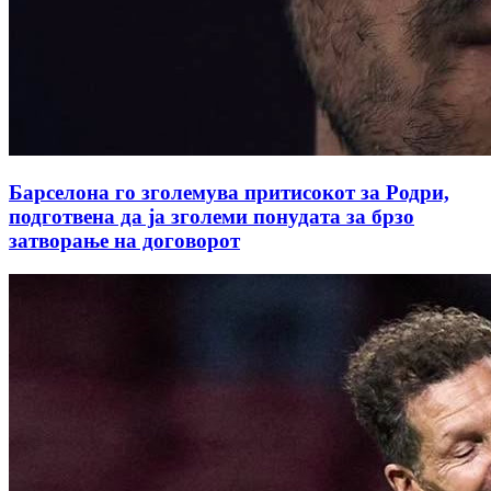
Барселона го зголемува притисокот за Родри,
подготвена да ја зголеми понудата за брзо
затворање на договорот