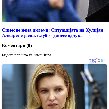
Симеоне нема дилеми: Ситуацијата на Хулијан
Алварез е јасна, клубот донесе одлука
Коментари (0)
Бидете прв што ќе коментира.