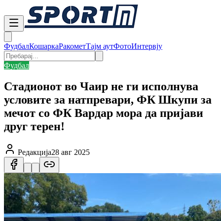
Фудбал
Кошарка
Ракомет
Тајм аут
Фото
Интервју
Фудбал
Стадионот во Чаир не ги исполнува
условите за натпревари, ФК Шкупи за
мечот со ФК Вардар мора да пријави
друг терен!
Редакција
28 авг 2025