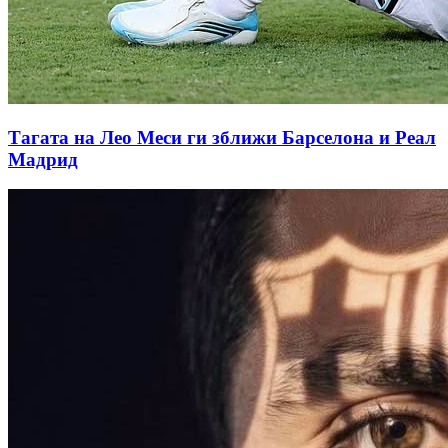
Тагата на Лео Меси ги зближи Барселона и Реал
Мадрид