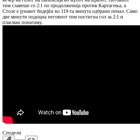
тим славеше со 2:1 по продолженија против Картагења, а
Столе е јунакот бидејќи во 119-та минута одбрани пенал. Само
две минути подоцна неговиот тим постигна гол за 2:1 и
пласман понатаму.
Сподели