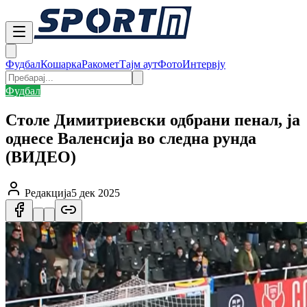
Фудбал
Кошарка
Ракомет
Тајм аут
Фото
Интервју
Фудбал
Столе Димитриевски одбрани пенал, ја
однесе Валенсија во следна рунда
(ВИДЕО)
Редакција
5 дек 2025