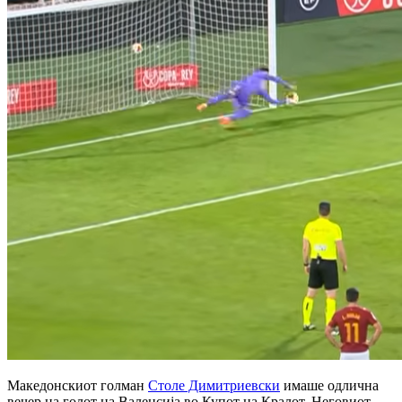
Македонскиот голман
Столе Димитриевски
имаше одлична
вечер на голот на Валенсија во Купот на Кралот. Неговиот