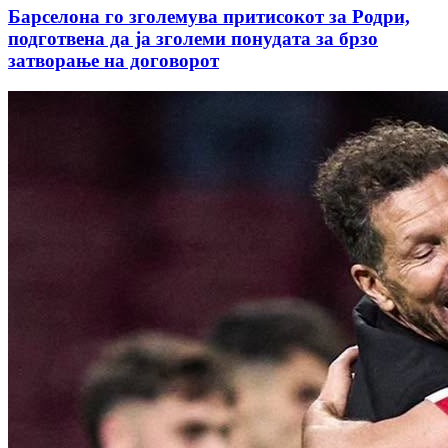
Барселона го зголемува притисокот за Родри,
подготвена да ја зголеми понудата за брзо
затворање на договорот