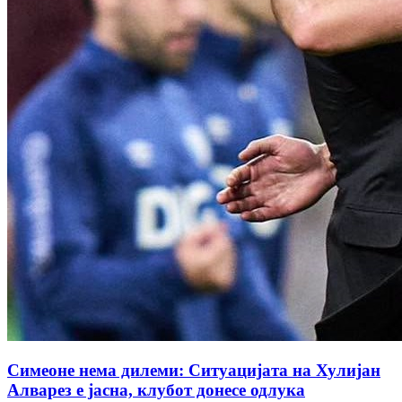
Симеоне нема дилеми: Ситуацијата на Хулијан
Алварез е јасна, клубот донесе одлука