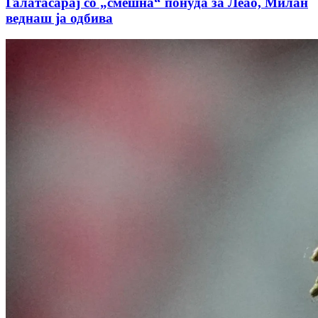
Галатасарај со „смешна“ понуда за Леао, Милан
веднаш ја одбива