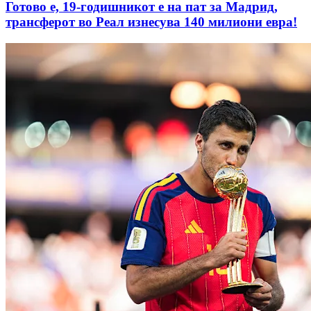
Готово е, 19-годишникот е на пат за Мадрид,
трансферот во Реал изнесува 140 милиони евра!