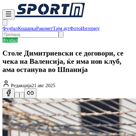
Фудбал
Кошарка
Ракомет
Тајм аут
Фото
Интервју
Фудбал
Столе Димитриевски се договори, се
чека на Валенсија, ќе има нов клуб,
ама останува во Шпанија
Редакција
21 авг 2025