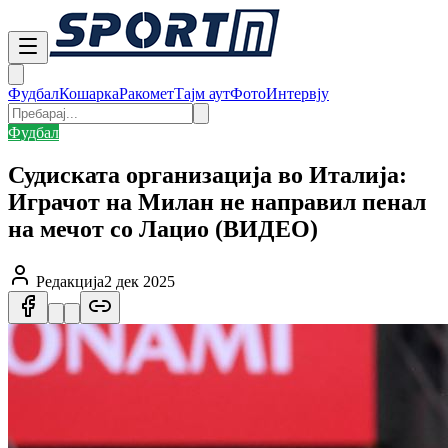
Фудбал
Кошарка
Ракомет
Тајм аут
Фото
Интервју
Фудбал
Судиската организација во Италија:
Играчот на Милан не направил пенал
на мечот со Лацио (ВИДЕО)
Редакција
2 дек 2025