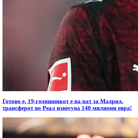
Готово е, 19-годишникот е на пат за Мадрид,
трансферот во Реал изнесува 140 милиони евра!