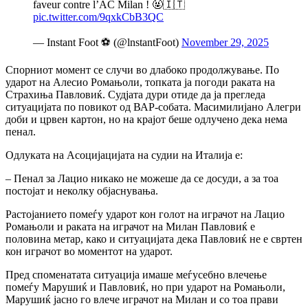
faveur contre l’AC Milan ! 🤬🇮🇹
pic.twitter.com/9qxkCbB3QC
— Instant Foot ⚽️ (@lnstantFoot)
November 29, 2025
Спорниот момент се случи во длабоко продолжување. По
ударот на Алесио Ромањоли, топката ја погоди раката на
Страхиња Павловиќ. Судјата дури отиде да ја прегледа
ситуацијата по повикот од ВАР-собата. Масимилијано Алегри
доби и црвен картон, но на крајот беше одлучено дека нема
пенал.
Одлуката на Асоцијацијата на судии на Италија е:
– Пенал за Лацио никако не можеше да се досуди, а за тоа
постојат и неколку објаснувања.
Растојанието помеѓу ударот кон голот на играчот на Лацио
Ромањоли и раката на играчот на Милан Павловиќ е
половина метар, како и ситуацијата дека Павловиќ не е свртен
кон играчот во моментот на ударот.
Пред споменатата ситуација имаше меѓусебно влечење
помеѓу Марушиќ и Павловиќ, но при ударот на Ромањоли,
Марушиќ јасно го влече играчот на Милан и со тоа прави