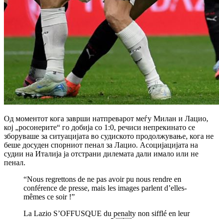
Од моментот кога заврши натпреварот меѓу Милан и Лацио,
кој „росонерите“ го добија со 1:0, речиси непрекинато се
зборуваше за ситуацијата во судиското продолжување, кога не
беше досуден спорниот пенал за Лацио. Асоцијацијата на
судии на Италија ја отстрани дилемата дали имало или не
пенал.
“Nous regrettons de ne pas avoir pu nous rendre en
conférence de presse, mais les images parlent d’elles-
mêmes ce soir !”
La Lazio S’OFFUSQUE du penalty non sifflé en leur