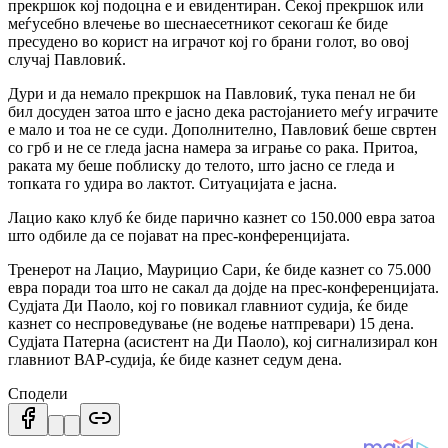
прекршок кој подоцна е и евидентиран. Секој прекршок или
меѓусебно влечење во шеснаесетникот секогаш ќе биде
пресудено во корист на играчот кој го брани голот, во овој
случај Павловиќ.
Дури и да немало прекршок на Павловиќ, тука пенал не би
бил досуден затоа што е јасно дека растојанието меѓу играчите
е мало и тоа не се суди. Дополнително, Павловиќ беше свртен
со грб и не се гледа јасна намера за играње со рака. Притоа,
раката му беше поблиску до телото, што јасно се гледа и
топката го удира во лактот. Ситуацијата е јасна.
Лацио како клуб ќе биде парично казнет со 150.000 евра затоа
што одбиле да се појават на прес-конференцијата.
Тренерот на Лацио, Маурицио Сари, ќе биде казнет со 75.000
евра поради тоа што не сакал да дојде на прес-конференцијата.
Судјата Ди Паоло, кој го повикал главниот судија, ќе биде
казнет со неспроведување (не водење натпревари) 15 дена.
Судјата Патерна (асистент на Ди Паоло), кој сигнализирал кон
главниот ВАР-судија, ќе биде казнет седум дена.
Сподели