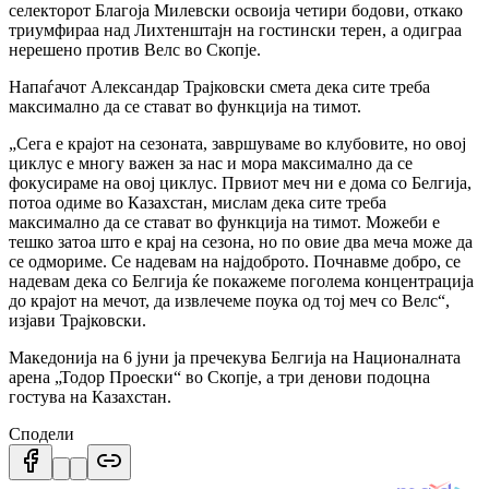
селекторот Благоја Милевски освоија четири бодови, откако
триумфираа над Лихтенштајн на гостински терен, а одиграа
нерешено против Велс во Скопје.
Напаѓачот Александар Трајковски смета дека сите треба
максимално да се стават во функција на тимот.
„Сега е крајот на сезоната, завршуваме во клубовите, но овој
циклус е многу важен за нас и мора максимално да се
фокусираме на овој циклус. Првиот меч ни е дома со Белгија,
потоа одиме во Казахстан, мислам дека сите треба
максимално да се стават во функција на тимот. Можеби е
тешко затоа што е крај на сезона, но по овие два меча може да
се одмориме. Се надевам на најдоброто. Почнавме добро, се
надевам дека со Белгија ќе покажеме поголема концентрација
до крајот на мечот, да извлечеме поука од тој меч со Велс“,
изјави Трајковски.
Македонија на 6 јуни ја пречекува Белгија на Националната
арена „Тодор Проески“ во Скопје, а три денови подоцна
гостува на Казахстан.
Сподели