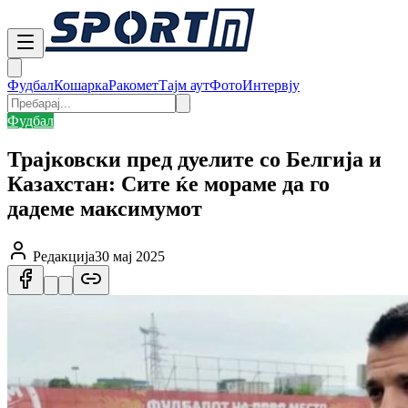
Фудбал
Кошарка
Ракомет
Тајм аут
Фото
Интервју
Фудбал
Трајковски пред дуелите со Белгија и
Казахстан: Сите ќе мораме да го
дадеме максимумот
Редакција
30 мај 2025