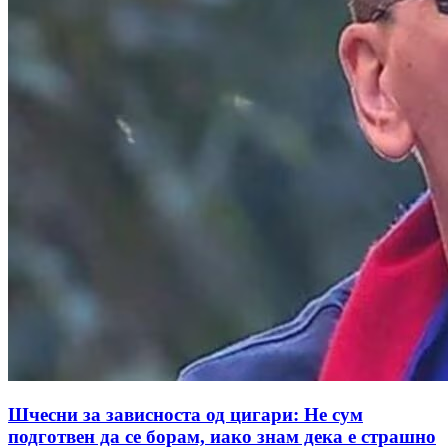
Шчесни за зависноста од цигари: Не сум
подготвен да се борам, иако знам дека е страшно