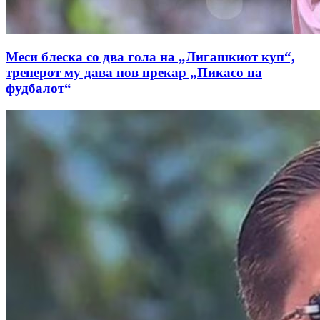
Меси блеска со два гола на „Лигашкиот куп“,
тренерот му дава нов прекар „Пикасо на
фудбалот“