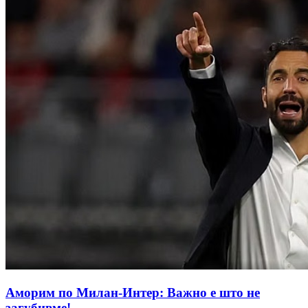
Аморим по Милан-Интер: Важно е што не
загубивме!