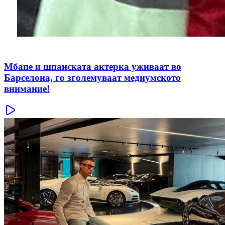
Мбапе и шпанската актерка уживаат во
Барселона, го зголемуваат медиумското
внимание!