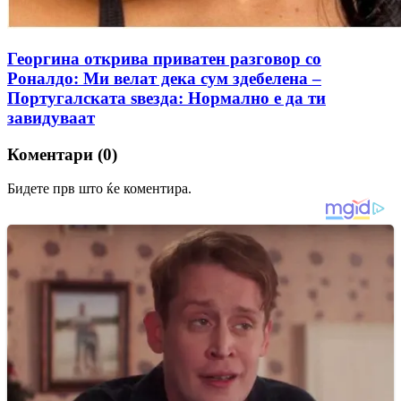
Георгина открива приватен разговор со
Роналдо: Ми велат дека сум здебелена –
Португалската ѕвезда: Нормално е да ти
завидуваат
Коментари (0)
Бидете прв што ќе коментира.