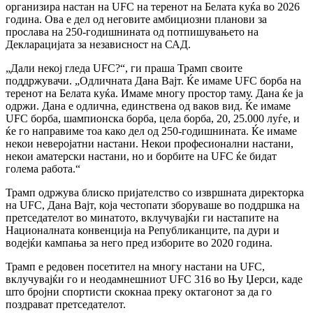
организира настан на UFC на теренот на Белата куќа во 2026
година. Ова е дел од неговите амбициозни планови за
прослава на 250-годишнината од потпишувањето на
Декларацијата за независност на САД.
„Дали некој гледа UFC?“, ги праша Трамп своите
поддржувачи. „Одличната Дана Вајт. Ќе имаме UFC борба на
теренот на Белата куќа. Имаме многу простор таму. Дана ќе ја
одржи. Дана е одлична, единствена од ваков вид. Ќе имаме
UFC борба, шампионска борба, цела борба, 20, 25.000 луѓе, и
ќе го направиме тоа како дел од 250-годишнината. Ќе имаме
некои неверојатни настани. Некои професионални настани,
некои аматерски настани, но и борбите на UFC ќе бидат
голема работа.“
Трамп одржува блиско пријателство со извршната директорка
на UFC, Дана Вајт, која честопати зборуваше во поддршка на
претседателот во минатото, вклучувајќи ги настапите на
Националната конвенција на Републиканците, па дури и
водејќи кампања за него пред изборите во 2020 година.
Трамп е редовен посетител на многу настани на UFC,
вклучувајќи го и неодамнешниот UFC 316 во Њу Џерси, каде
што бројни спортисти скокнаа преку октагонот за да го
поздрават претседателот.