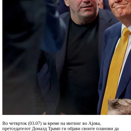
Во четврток (03.07) за време на митинг во Ајова,
претседателот Доналд Трамп ги објави своите планови да