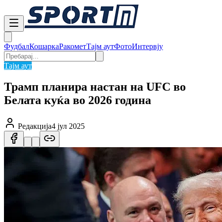
Фудбал
Кошарка
Ракомет
Тајм аут
Фото
Интервју
Тајм аут
Трамп планира настан на UFC во
Белата куќа во 2026 година
Редакција
4 јул 2025