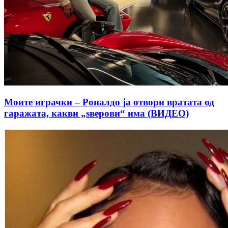
Моите играчки – Роналдо ја отвори вратата од
гаражата, какви „ѕверови“ има (ВИДЕО)