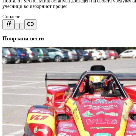
Порталот SPORTM.mk останува доследен на својата уредувачка 
учесници во изборниот процес.
Сподели
Поврзани вести