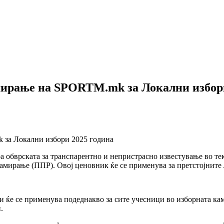
мирање на SPORTM.mk за Локални избори
улира обврската за транспарентно и непристрасно известување в
амирање (ППР). Овој ценовник ќе се применува за претстојните
и ќе се применува подеднакво за сите учесници во изборната ка
.