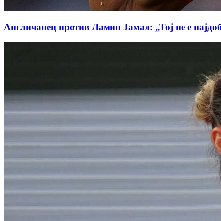
Англичанец против Ламин Јамал: „Тој не е најдо