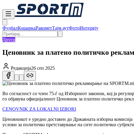
Фудбал
Кошарка
Ракомет
Тајм аут
Фото
Интервју
Други
Ценовник за платено политичко рекла
Редакција
26 сеп 2025
Во согласност со член 75-ѓ од Изборниот законик, кој ја рег
го објавува официјалниот Ценовник за платено политичко рекл
CENOVNIK ZA LOKALNI IZBORI
Ценовникот е уредно доставен до Државната изборна комисија 
услови за политичко претставување на сите политички субјекти