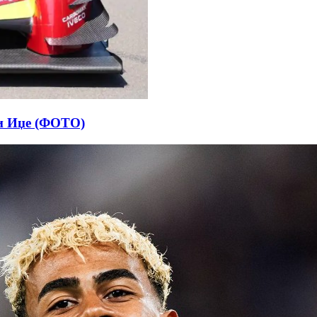
ки Иџе (ФОТО)