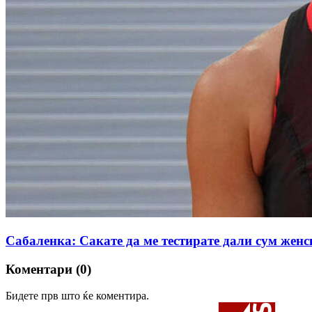
Сабаленка: Сакате да ме тестирате дали сум женс
Коментари (0)
Бидете прв што ќе коментира.