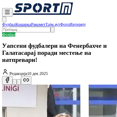
Фудбал
Кошарка
Ракомет
Тајм аут
Фото
Интервју
Фудбал
Уапсени фудбалери на Фенербахче и
Галатасарај поради местење на
натпревари!
Редакција
10 дек 2025