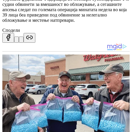
судии обвинети за вмешаност во обложување, а сегашните
апсења следат по големата операција минатата недела во која
39 лица беа приведени под обвинение за нелегално
обложување и местење натпревари.
Сподели