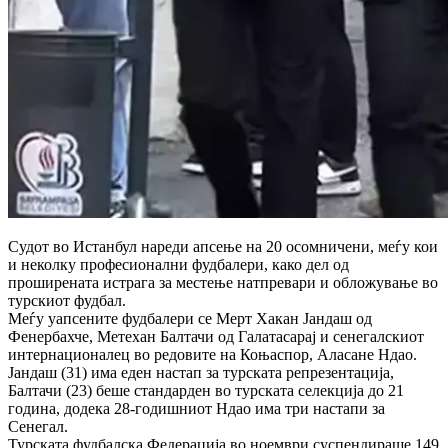
Судот во Истанбул нареди апсење на 20 осомничени, меѓу кои
и неколку професионални фудбалери, како дел од
проширената истрага за местење натпревари и обложување во
турскиот фудбал.
Меѓу уапсените фудбалери се Мерт Хакан Јандаш од
Фенербахче, Метехан Балтачи од Галатасарај и сенегалскиот
интернационалец во редовите на Коњаспор, Аласане Ндао.
Јандаш (31) има еден настап за турската репрезентација,
Балтачи (23) беше стандарден во турската селекција до 21
година, додека 28-годишниот Ндао има три настапи за
Сенегал.
Турската фудбалска Федерација во ноември суспендираше 149