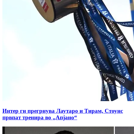
Интер ги прегрнува Лаутаро и Тирам, Стоунс
првпат тренира во „Апјано“