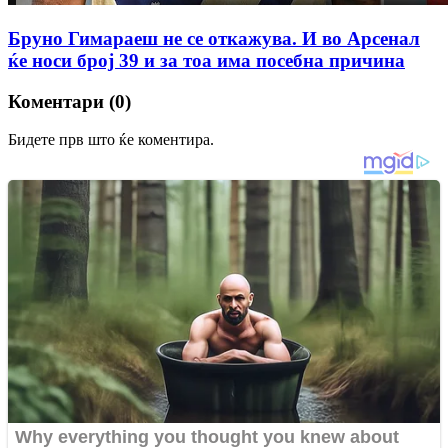
Бруно Гимараеш не се откажува. И во Арсенал
ќе носи број 39 и за тоа има посебна причина
Коментари (0)
Бидете прв што ќе коментира.