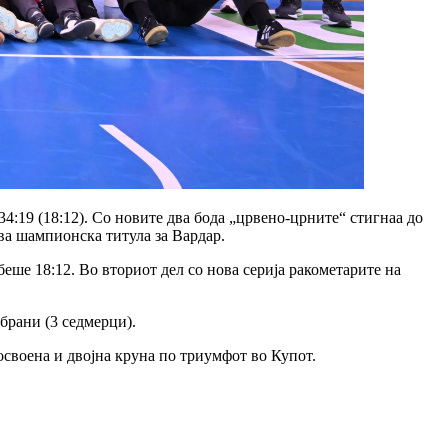
34:19 (18:12). Со новите два бода „црвено-црните“ стигнаа до
ва шампионска титула за Вардар.
еше 18:12. Во вториот дел со нова серија ракометарите на
брани (3 седмерци).
 освоена и двојна круна по триумфот во Купот.