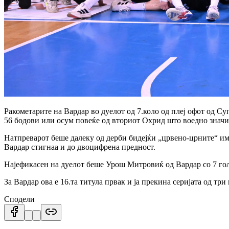
Ракометарите на Вардар во дуелот од 7.коло од плеј офот од С
56 бодови или осум повеќе од вториот Охрид што воедно значи 
Натпреварот беше далеку од дерби бидејќи „црвено-црните“ има
Вардар стигнаа и до двоцифрена предност.
Најефикасен на дуелот беше Урош Митровиќ од Вардар со 7 голо
За Вардар ова е 16.та титула првак и ја прекина серијата од т
Сподели