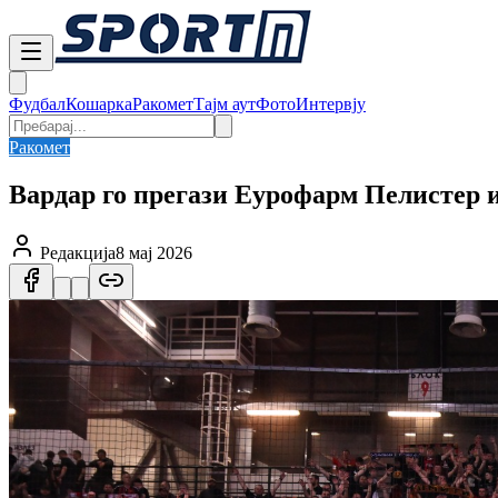
Фудбал
Кошарка
Ракомет
Тајм аут
Фото
Интервју
Ракомет
Вардар го прегази Еурофарм Пелистер 
Редакција
8 мај 2026