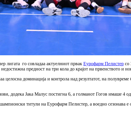
упер лигата го совладаа актуелниот првак
Еурофарм Пелистер
со 
недостижна предност на три кола до крајот на првенството и но
а целосна доминација и контрола над резултатот, на полувреме б
ви, додека Јака Малус постигна 6, а голманот Гогов имаше 4 од
ри шампионски титули на Еурофарм Пелистер, а воедно сезонава е