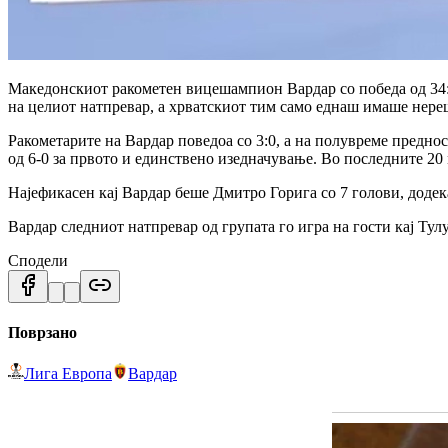
Македонскиот ракометен вицешампион Вардар со победа од 34:2
на целиот натпревар, а хрватскиот тим само еднаш имаше нереш
Ракометарите на Вардар поведоа со 3:0, а на полувреме преднос
од 6-0 за првото и единствено изедначување. Во последните 20
Најефикасен кај Вардар беше Дмитро Горига со 7 голови, додек
Вардар следниот натпревар од групата го игра на гости кај Тул
Сподели
Поврзано
Лига Европа
Вардар