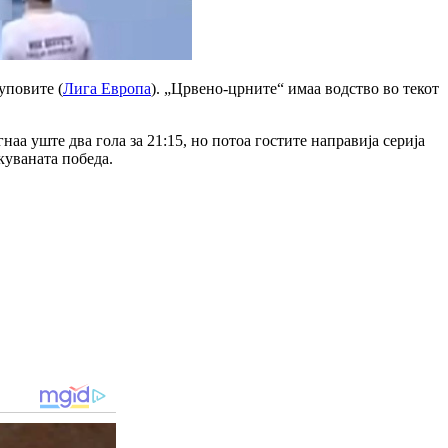
уповите (
Лига Европа
). „Црвено-црните“ имаа водство во текот
аа уште два гола за 21:15, но потоа гостите направија серија
куваната победа.