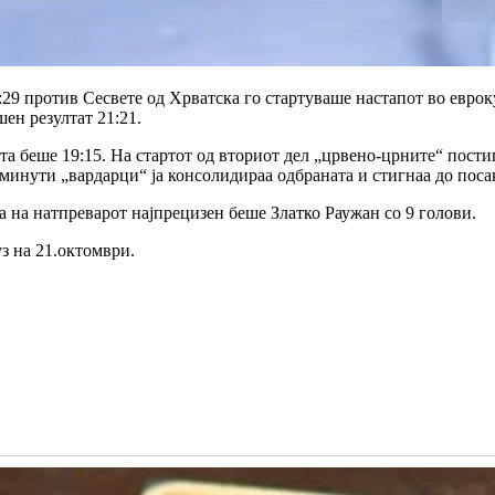
9 против Сесвете од Хрватска го стартуваше настапот во еврок
ен резултат 21:21.
та беше 19:15. На стартот од вториот дел „црвено-црните“ постигн
 минути „вардарци“ ја консолидираа одбраната и стигнаа до поса
а на натпреварот најпрецизен беше Златко Раужан со 9 голови.
уз на 21.октомври.