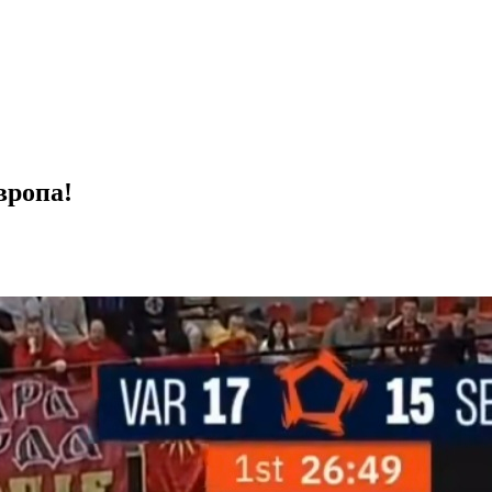
вропа!