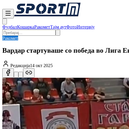
Фудбал
Кошарка
Ракомет
Тајм аут
Фото
Интервју
Ракомет
Вардар стартуваше со победа во Лига Е
Редакција
14 окт 2025