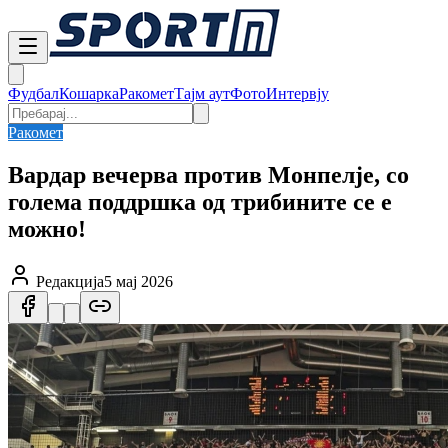
Фудбал
Кошарка
Ракомет
Тајм аут
Фото
Интервју
Ракомет
Вардар вечерва против Монпелје, со
голема поддршка од трибините се е
можно!
Редакција
5 мај 2026