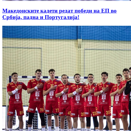
Македонските кадети редат победи на ЕП во
Србија, падна и Португалија!