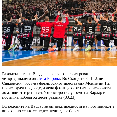
Ракометарите на Вардар вечерва го играат реванш
четвртфиналето од
Лига Европа
. Во Скопје во СЦ „Јане
Сандански“ гостува францускиот преставник Монпелје. На
првиот дуел пред седум дена францускиот тим го искористи
домашниот терен и слабото второ полувреме на Вардар и
постигна победа од десет разлика (33:23).
Во редовите на Вардар знаат дека предноста на противникот е
висока, но сепак се подготвени да се борат.