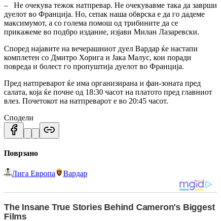
– Не очекува тежок натпревар. Не очекувавме така да заврши
дуелот во Франција. Но, сепак наша обврска е да го дадеме
максимумот, а со голема помош од трибините да се
прикажеме во подбро издание, изјави Милан Лазаревски.
Според најавите на вечерашниот дуел Вардар ќе настапи
комплетен со Дмитро Хорига и Јака Малус, кои поради
повреда и болест го пропуштија дуелот во Франција.
Пред натпреварот ќе има организирана и фан-зоната пред
салата, која ќе почне од 18:30 часот на платото пред главниот
влез. Почетокот на натпреварот е во 20:45 часот.
Сподели
Поврзано
Лига Европа
Вардар