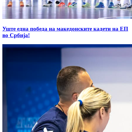
Уште една победа на македонските кадети на ЕП
во Србија!