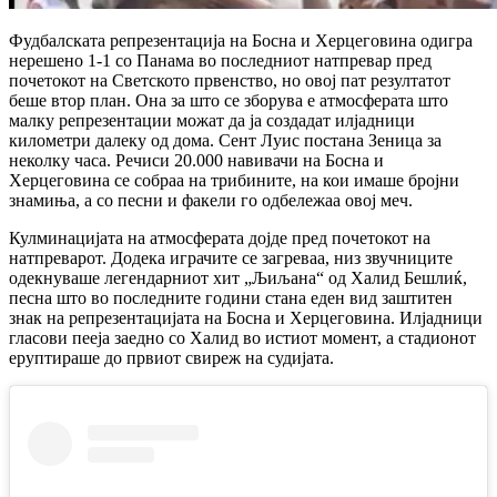
Фудбалската репрезентација на Босна и Херцеговина одигра
нерешено 1-1 со Панама во последниот натпревар пред
почетокот на Светското првенство, но овој пат резултатот
беше втор план. Она за што се зборува е атмосферата што
малку репрезентации можат да ја создадат илјадници
километри далеку од дома. Сент Луис постана Зеница за
неколку часа. Речиси 20.000 навивачи на Босна и
Херцеговина се собраа на трибините, на кои имаше бројни
знамиња, а со песни и факели го одбележаа овој меч.
Кулминацијата на атмосферата дојде пред почетокот на
натпреварот. Додека играчите се загреваа, низ звучниците
одекнуваше легендарниот хит „Љиљана“ од Халид Бешлиќ,
песна што во последните години стана еден вид заштитен
знак на репрезентацијата на Босна и Херцеговина. Илјадници
гласови пееја заедно со Халид во истиот момент, а стадионот
еруптираше до првиот свиреж на судијата.