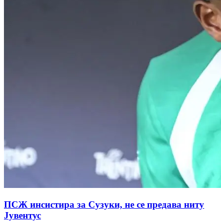
ПСЖ инсистира за Сузуки, не се предава ниту
Јувентус