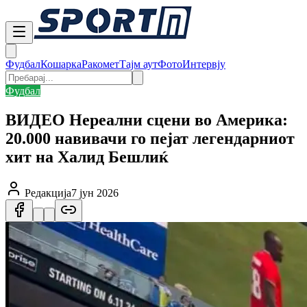
Фудбал
Кошарка
Ракомет
Тајм аут
Фото
Интервју
Фудбал
ВИДЕО Нереални сцени во Америка:
20.000 навивачи го пејат легендарниот
хит на Халид Бешлиќ
Редакција
7 јун 2026