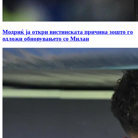
Модриќ ја откри вистинската причина зошто го
одложи обновувањето со Милан